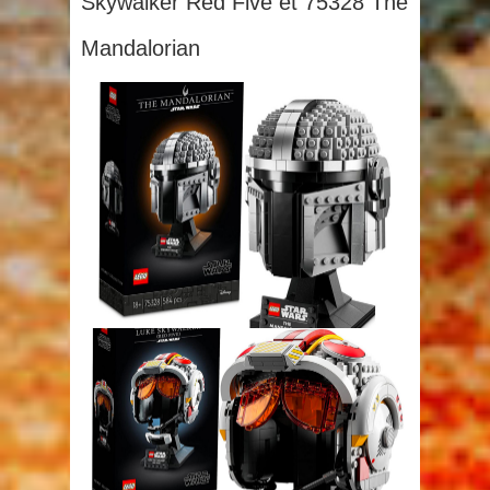
Skywalker Red Five et 75328 The
Mandalorian