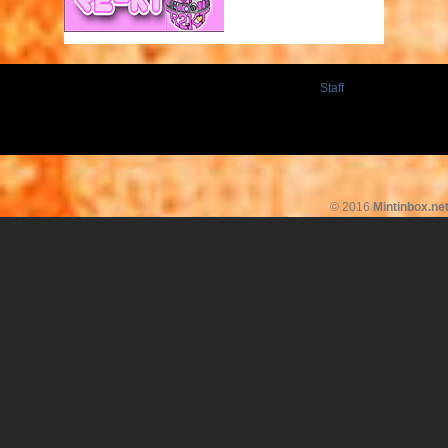
Staff
© 2016
Mintinbox.ne