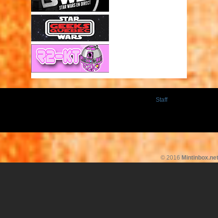
Staff
© 2016
Mintinbox.ne