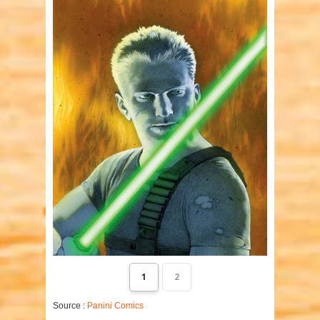
1
2
Source :
Panini Comics