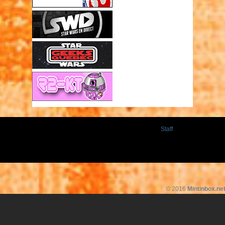
Staff
© 2016
Mintinbox.ne