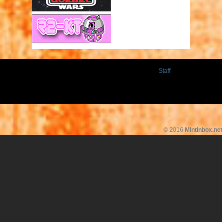
Staff
© 2016
Mintinbox.ne