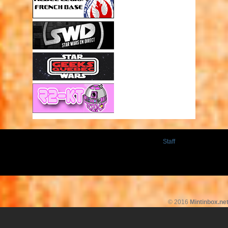
Staff
© 2016
Mintinbox.ne