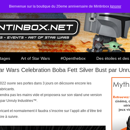
Bienvenue sur la boutique du 20eme anniversaire de Mintinbox
Ignorer
ars
tages
Art of Star Wars
#Openthebox
Des étoiles et des
ar Wars Celebration Boba Fett Silver Bust par Unr
022 ouvre ses portes dans 3 jours on découvre encore les
abricants.
endra pas les mains vide et proposera sur son stand une version
 par Unruly Industries™.
cant et normalement il faudra s’inscrire sur l’appli afin d’être tiré
aire à suivre.