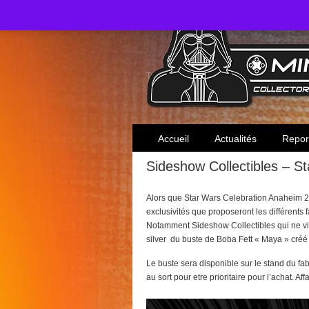
Toute l'actualité des collectionneurs Star W
Accueil
Actualités
Repor
Sideshow Collectibles – St
Alors que Star Wars Celebration Anaheim 2
exclusivités que proposeront les différents f
Notamment Sideshow Collectibles qui ne vi
silver du buste de Boba Fett « Maya » créé
Le buste sera disponible sur le stand du fabri
au sort pour etre prioritaire pour l’achat. Aff