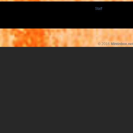
Staff
© 2016
Mintinbox.ne