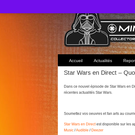
Toute l'actualité des collectionneurs Star W
Accueil
Actualités
Repor
Star Wars en Direct – Quo
Dans ce nouvel épisode de Star Wars en Dir
récentes actualités Star Wars.
Soumettez vos oeuvres et fan arts au courri
Star Wars en Direct
est disponible sur les 
Music
/
Audible
/
Deezer