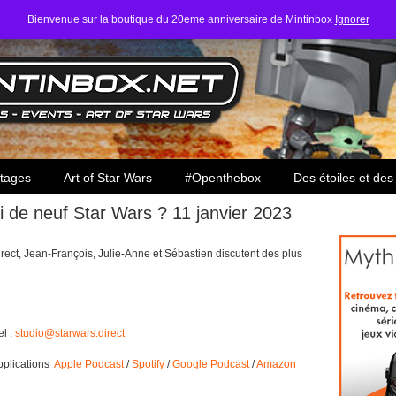
Bienvenue sur la boutique du 20eme anniversaire de Mintinbox
Ignorer
ars
tages
Art of Star Wars
#Openthebox
Des étoiles et des
i de neuf Star Wars ? 11 janvier 2023
ect, Jean-François, Julie-Anne et Sébastien discutent des plus
el :
studio@starwars.direct
applications
Apple Podcast
/
Spotify
/
Google Podcast
/
Amazon