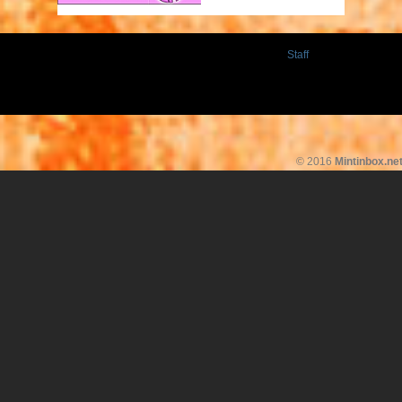
Staff
© 2016
Mintinbox.ne