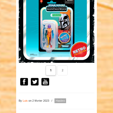
1
2
By
Luis
on 2 février 2023
/
Hasbro