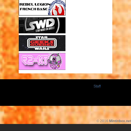
Staff
© 2016
Mintinbox.ne