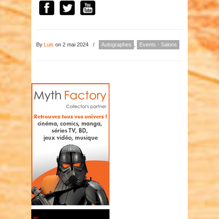
By
Luis
on 2 mai 2024
/
Autographes
,
Events - Salons