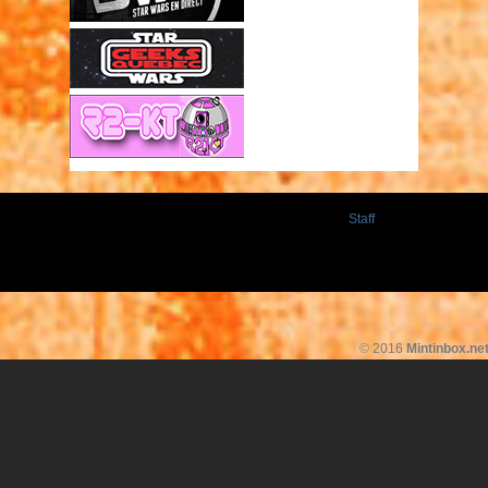
Staff
© 2016
Mintinbox.ne