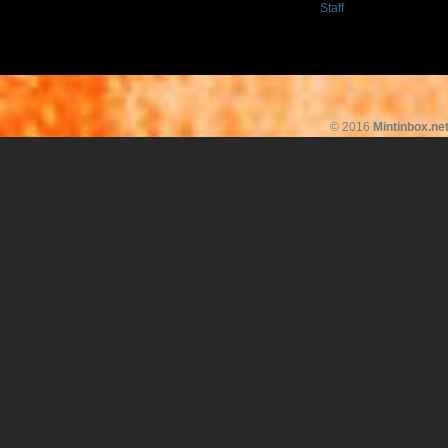
Staff
© 2016
Mintinbox.ne