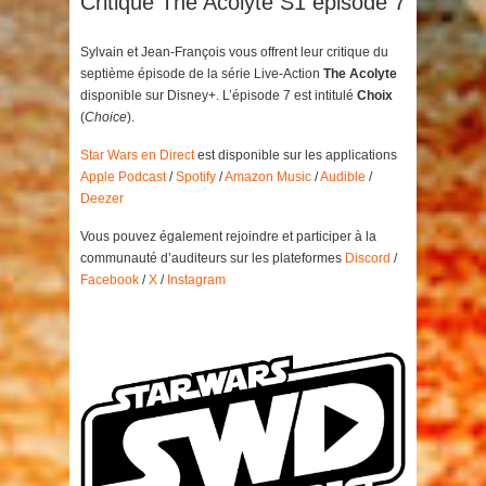
Critique The Acolyte S1 épisode 7
Sylvain et Jean-François vous offrent leur critique du
septième épisode de la série Live-Action
The Acolyte
disponible sur Disney+. L’épisode 7 est intitulé
Choix
(
Choice
).
Star Wars en Direct
est disponible sur les applications
Apple Podcast
/
Spotify
/
Amazon Music
/
Audible
/
Deezer
Vous pouvez également rejoindre et participer à la
communauté d’auditeurs sur les plateformes
Discord
/
Facebook
/
X
/
Instagram