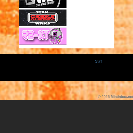
Staff
© 2016
Mintinbox.ne