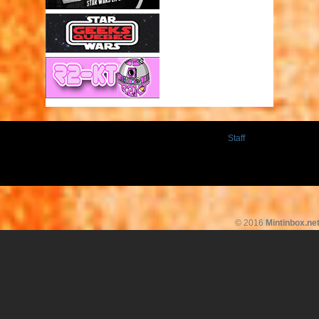
Staff
© 2016
Mintinbox.ne