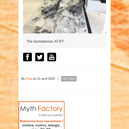
The mandalorian AT-RT
By
Paul
on 21 avril 2025
/
Hot Toys