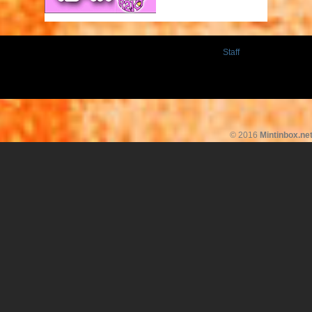
Staff
© 2016
Mintinbox.ne