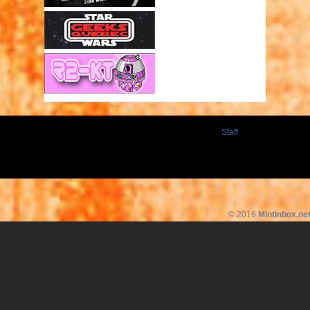
Staff
© 2016
Mintinbox.ne