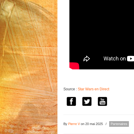
Source :
Star Wars en Direct
By
Pierre V
on 20 mai 2025
/
Partenaires