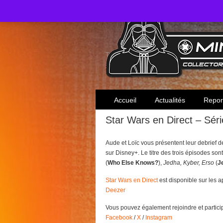
Toute l'actualité des collectionneurs Star W
Accueil
Actualités
Repor
Star Wars en Direct – Sér
Aude et Loïc vous présentent leur debrief d
sur Disney+. Le titre des trois épisodes son
(
Who Else Knows?
),
Jedha, Kyber, Erso
(
J
Star Wars en Direct
est disponible sur les 
Deezer
Vous pouvez également rejoindre et partici
Facebook
/
X
/
Instagram