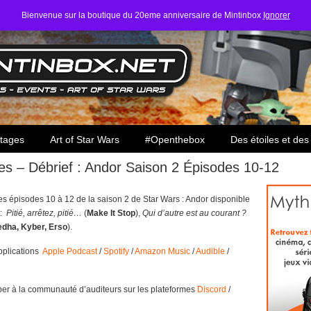
Bienvenue sur la boutique du 20eme anniversaire de Mintinbox
Ignorer
ars
tages
Art of Star Wars
#Openthebox
Des étoiles et des
ies – Débrief : Andor Saison 2 Épisodes 10-12
es épisodes 10 à 12 de la saison 2 de Star Wars : Andor disponible
t:
Pitié, arrêtez, pitié…
(
Make It Stop
),
Qui d’autre est au courant ?
edha, Kyber, Erso
).
applications
Apple Podcast
/
Spotify
/
Amazon Music
/
Audible
/
per à la communauté d’auditeurs sur les plateformes
Discord
/