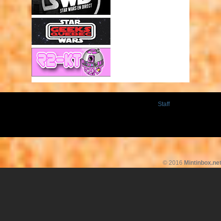
Staff
© 2016
Mintinbox.ne