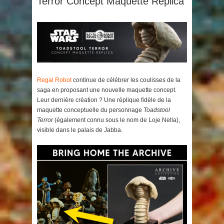
Terror Concept Maquette Replica
Regal Robot
continue de célébrer les coulisses de la
saga en proposant une nouvelle maquette concept.
Leur dernière création ? Une réplique fidèle de la
maquette conceptuelle du personnage
Toadstool
Terror
(également connu sous le nom de Loje Nella),
visible dans le palais de Jabba.