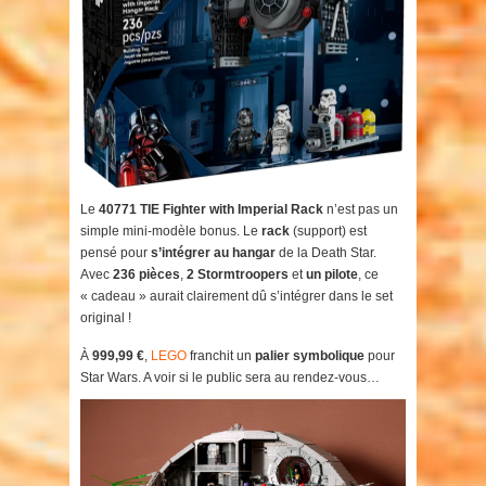
Le
40771 TIE Fighter with Imperial Rack
n’est pas un
simple mini-modèle bonus. Le
rack
(support) est
pensé pour
s’intégrer au hangar
de la Death Star.
Avec
236 pièces
,
2 Stormtroopers
et
un pilote
, ce
« cadeau » aurait clairement dû s’intégrer dans le set
original !
À
999,99 €
,
LEGO
franchit un
palier symbolique
pour
Star Wars. A voir si le public sera au rendez-vous…