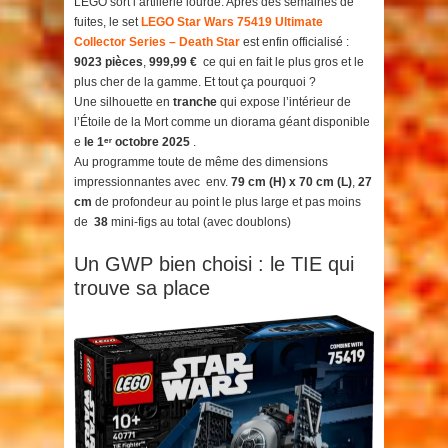
LEGO sort l’artillerie lourde. Après des semaines de
fuites, le set
LEGO Star Wars 75419 Ultimate
Collector Series – Death Star
est enfin officialisé :
9023 pièces
,
999,99 €
ce qui en fait le plus gros et le
plus cher de la gamme. Et tout ça pourquoi ?
Une silhouette en
tranche
qui expose l’intérieur de
l’Étoile de la Mort comme un diorama géant disponible
e
le 1ᵉʳ octobre 2025
.
Au programme toute de même des dimensions
impressionnantes avec env.
79 cm (H) x 70 cm (L)
,
27
cm
de profondeur au point le plus large et pas moins
de
38
mini-figs au total (avec doublons)
Un GWP bien choisi : le TIE qui
trouve sa place