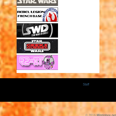
Staff
© 2016
Mintinbox.ne