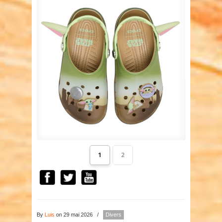
1
2
By
Luis
on 29 mai 2026
/
Divers