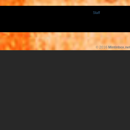
Staff
© 2016
Mintinbox.ne