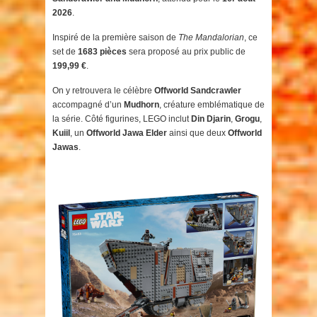
2026
.
Inspiré de la première saison de
The Mandalorian
, ce
set de
1683 pièces
sera proposé au prix public de
199,99 €
.
On y retrouvera le célèbre
Offworld Sandcrawler
accompagné d’un
Mudhorn
, créature emblématique de
la série. Côté figurines, LEGO inclut
Din Djarin
,
Grogu
,
Kuiil
, un
Offworld Jawa Elder
ainsi que deux
Offworld
Jawas
.