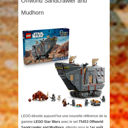
Offworld Sandcrawler and
Mudhorn
LEGO dévoile aujourd’hui une nouvelle référence de la
gamme
LEGO Star Wars
avec le set
75453 Offworld
Sandcrawler and Mudhorn
, attendu pour le
1er août