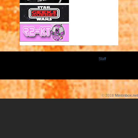
Staff
© 2016
Mintinbox.ne