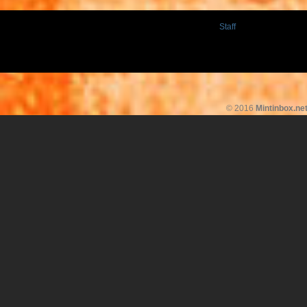
Staff
© 2016
Mintinbox.ne