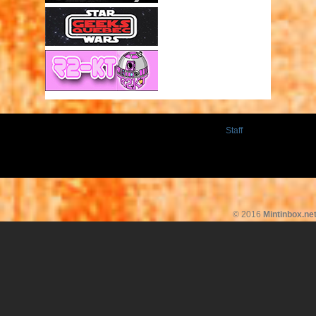
Staff
© 2016
Mintinbox.ne