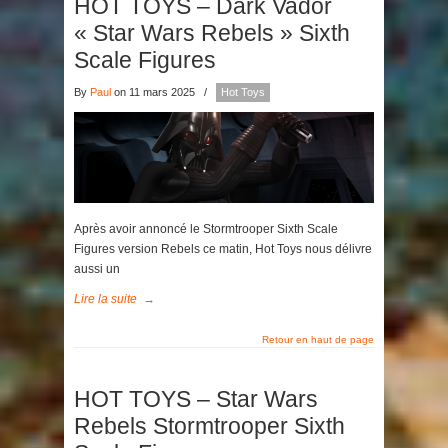
HOT TOYS – Dark Vador
« Star Wars Rebels » Sixth
Scale Figures
By
Paul
on 11 mars 2025
/
Hot Toys
Après avoir annoncé le Stormtrooper Sixth Scale
Figures version Rebels ce matin, Hot Toys nous délivre
aussi un
Lire la suite
→
Retour en haut de page
HOT TOYS – Star Wars
Rebels Stormtrooper Sixth