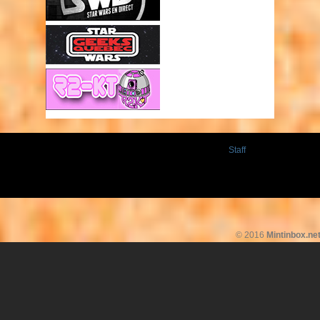
Staff
© 2016
Mintinbox.ne