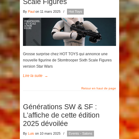
Scale Figures
By
Paul
on 11 mars 2025
/
Hot Toys
Grosse surprise chez HOT TOYS qui annonce une
nouvelle figurine de Stomtrooper Sixth Scale Figures
version Star Wars
Lire la suite
→
Retour en haut de page
Générations SW & SF :
L’affiche de cette édition
2025 dévoilée
By
Luis
on 10 mars 2025
/
Events - Salons