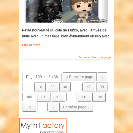
Petite nouveauté du côté de Funko, avec l’arrivée de
bulle avec un message, bien évidemment en lien avec
Lire la suite
→
Retour en haut de page
Page 100 sur 1 436
« Première page
«
…
10
20
30
…
98
99
100
101
102
…
110
120
130
…
»
Dernière page »