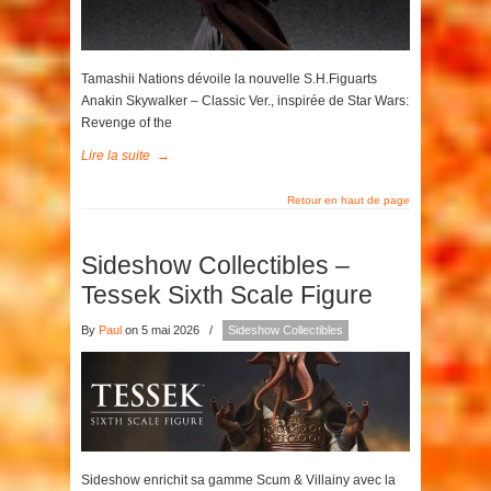
Tamashii Nations dévoile la nouvelle S.H.Figuarts
Anakin Skywalker – Classic Ver., inspirée de Star Wars:
Revenge of the
Lire la suite
→
Retour en haut de page
Sideshow Collectibles –
Tessek Sixth Scale Figure
By
Paul
on 5 mai 2026
/
Sideshow Collectibles
Sideshow enrichit sa gamme Scum & Villainy avec la