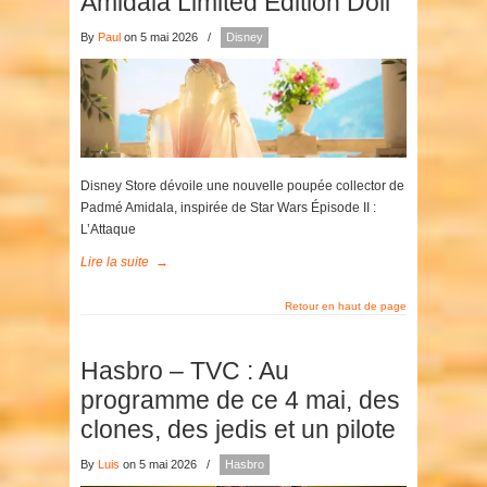
Amidala Limited Edition Doll
By
Paul
on 5 mai 2026
/
Disney
Disney Store dévoile une nouvelle poupée collector de
Padmé Amidala, inspirée de Star Wars Épisode II :
L’Attaque
Lire la suite
→
Retour en haut de page
Hasbro – TVC : Au
programme de ce 4 mai, des
clones, des jedis et un pilote
By
Luis
on 5 mai 2026
/
Hasbro