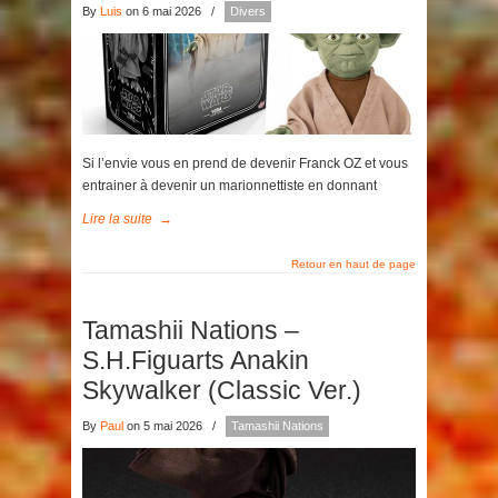
By
Luis
on 6 mai 2026
/
Divers
Si l’envie vous en prend de devenir Franck OZ et vous
entrainer à devenir un marionnettiste en donnant
Lire la suite
→
Retour en haut de page
Tamashii Nations –
S.H.Figuarts Anakin
Skywalker (Classic Ver.)
By
Paul
on 5 mai 2026
/
Tamashii Nations