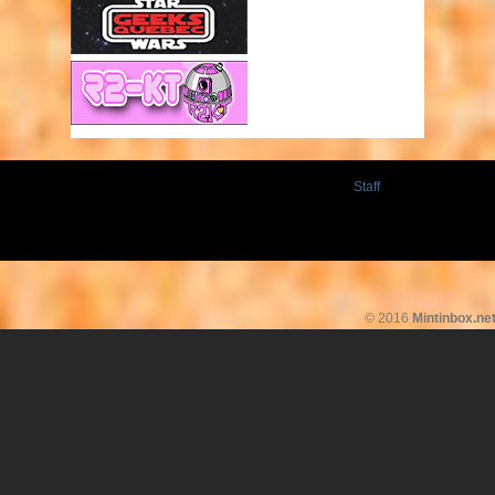
Staff
© 2016
Mintinbox.ne