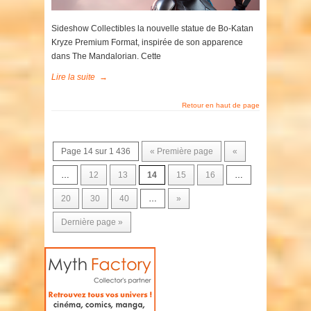
Sideshow Collectibles la nouvelle statue de Bo-Katan
Kryze Premium Format, inspirée de son apparence
dans The Mandalorian. Cette
Lire la suite
→
Retour en haut de page
Page 14 sur 1 436
« Première page
«
…
12
13
14
15
16
…
20
30
40
…
»
Dernière page »