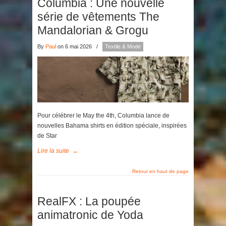
Columbia : Une nouvelle
série de vêtements The
Mandalorian & Grogu
By
Paul
on 6 mai 2026
/
Textile & Mode
Pour célébrer le May the 4th, Columbia lance de
nouvelles Bahama shirts en édition spéciale, inspirées
de Star
Lire la suite
→
Retour en haut de page
RealFX : La poupée
animatronic de Yoda