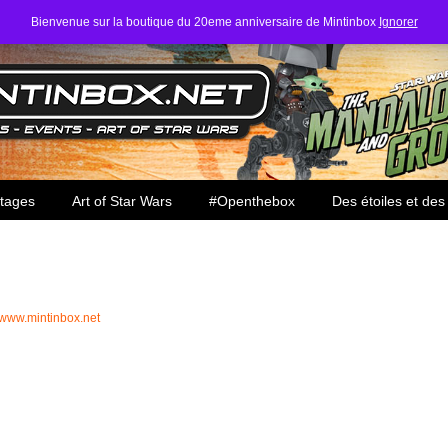
Bienvenue sur la boutique du 20eme anniversaire de Mintinbox
Ignorer
ars
tages
Art of Star Wars
#Openthebox
Des étoiles et des
//www.mintinbox.net