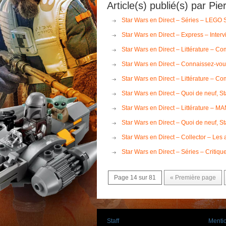
Article(s) publié(s) par Pie
Star Wars en Direct – Séries – LEGO S
Star Wars en Direct – Express – Inter
Star Wars en Direct – Littérature – C
Star Wars en Direct – Connaissez-vous 
Star Wars en Direct – Littérature – 
Star Wars en Direct – Quoi de neuf, 
Star Wars en Direct – Littérature – 
Star Wars en Direct – Quoi de neuf, St
Star Wars en Direct – Collector – Les
Star Wars en Direct – Séries – Critiq
Page 14 sur 81
« Première page
Staff
Mentio