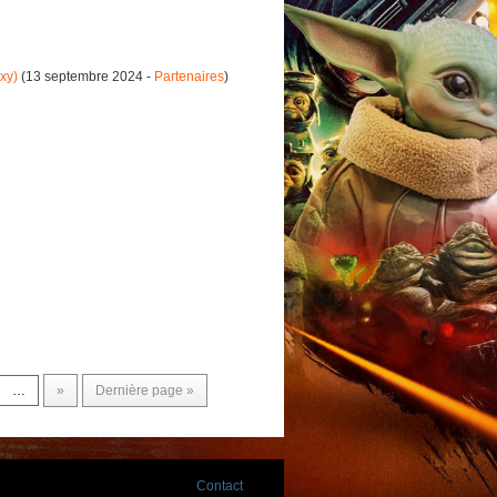
xy)
(13 septembre 2024 -
Partenaires
)
…
»
Dernière page »
Contact