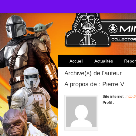
Toute l'actualité des collectionneurs Star W
Accueil
Actualités
Repor
Archive(s) de l'auteur
A propos de : Pierre V
Site internet :
http:
Profil :