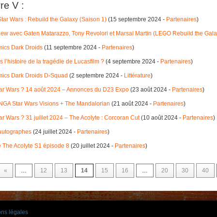
rre V :
tar Wars : Rebuild the Galaxy (Saison 1)
(15 septembre 2024 -
Partenaires
)
view avec Gaten Matarazzo, Tony Revolori et Marsai Martin (LEGO Rebuild the Gala
omics Dark Droids
(11 septembre 2024 -
Partenaires
)
l’histoire de la tragédie de Lucasfilm ?
(4 septembre 2024 -
Partenaires
)
Comics Dark Droids D-Squad
(2 septembre 2024 -
Littérature
)
Star Wars ? 14 août 2024 – Annonces du D23 Expo
(23 août 2024 -
Partenaires
)
MANGA Star Wars Visions + The Mandalorian
(21 août 2024 -
Partenaires
)
ar Wars ? 31 juillet 2024 – The Acolyte : Corcoran Cut
(10 août 2024 -
Partenaires
)
 autographes
(24 juillet 2024 -
Partenaires
)
ue The Acolyte S1 épisode 8
(20 juillet 2024 -
Partenaires
)
«
…
12
13
14
15
16
…
20
30
40
ns légales