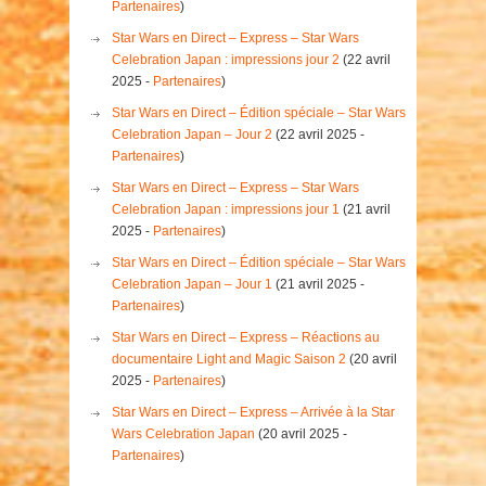
Partenaires
)
Star Wars en Direct – Express – Star Wars
Celebration Japan : impressions jour 2
(22 avril
2025 -
Partenaires
)
Star Wars en Direct – Édition spéciale – Star Wars
Celebration Japan – Jour 2
(22 avril 2025 -
Partenaires
)
Star Wars en Direct – Express – Star Wars
Celebration Japan : impressions jour 1
(21 avril
2025 -
Partenaires
)
Star Wars en Direct – Édition spéciale – Star Wars
Celebration Japan – Jour 1
(21 avril 2025 -
Partenaires
)
Star Wars en Direct – Express – Réactions au
documentaire Light and Magic Saison 2
(20 avril
2025 -
Partenaires
)
Star Wars en Direct – Express – Arrivée à la Star
Wars Celebration Japan
(20 avril 2025 -
Partenaires
)