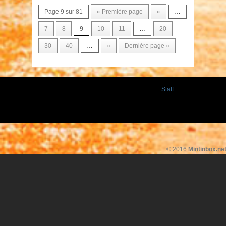
Page 9 sur 81
« Première page
«
…
7
8
9
10
11
…
20
30
40
…
»
Dernière page »
Staff
© 2016
Mintinbox.ne