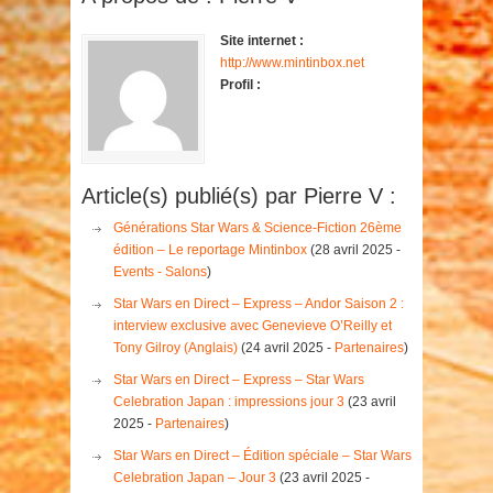
Site internet :
http://www.mintinbox.net
Profil :
Article(s) publié(s) par Pierre V :
Générations Star Wars & Science-Fiction 26ème
édition – Le reportage Mintinbox
(28 avril 2025 -
Events - Salons
)
Star Wars en Direct – Express – Andor Saison 2 :
interview exclusive avec Genevieve O’Reilly et
Tony Gilroy (Anglais)
(24 avril 2025 -
Partenaires
)
Star Wars en Direct – Express – Star Wars
Celebration Japan : impressions jour 3
(23 avril
2025 -
Partenaires
)
Star Wars en Direct – Édition spéciale – Star Wars
Celebration Japan – Jour 3
(23 avril 2025 -