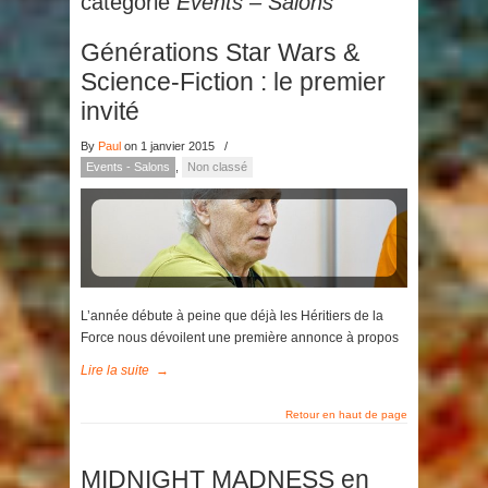
catégorie
Events – Salons
Générations Star Wars &
Science-Fiction : le premier
invité
By
Paul
on 1 janvier 2015
/
Events - Salons
,
Non classé
L’année débute à peine que déjà les Héritiers de la
Force nous dévoilent une première annonce à propos
Lire la suite
→
Retour en haut de page
MIDNIGHT MADNESS en