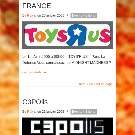
FRANCE
By
Rolyat
on 26 janvier 2005
/
Events - Salons
Le 1er Avril 2005 à 00h00 – TOYS’R’US – Paris La
Défense Vous connaissez les MIDNIGHT MADNESS ?
Lire la suite
→
Retour en haut de page
C3POlis
By
Rolyat
on 21 janvier 2005
/
Events - Salons