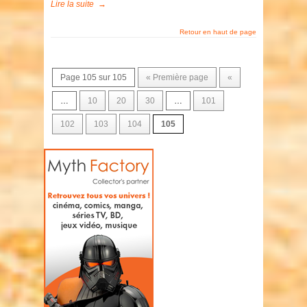
Lire la suite
→
Retour en haut de page
Page 105 sur 105
« Première page
«
…
10
20
30
…
101
102
103
104
105