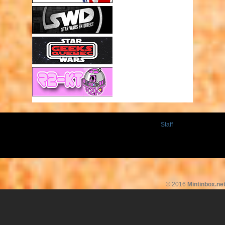
Staff
© 2016
Mintinbox.ne