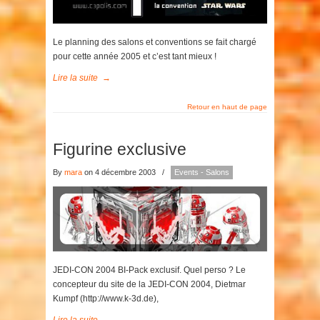
Le planning des salons et conventions se fait chargé
pour cette année 2005 et c’est tant mieux !
Lire la suite
→
Retour en haut de page
Figurine exclusive
By
mara
on 4 décembre 2003
/
Events - Salons
JEDI-CON 2004 BI-Pack exclusif. Quel perso ? Le
concepteur du site de la JEDI-CON 2004, Dietmar
Kumpf (http://www.k-3d.de),