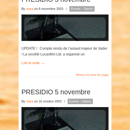
By
mara
on 8 novembre 2003
/
Events - Salons
UPDATE ! : Compte rendu de l’assaut majeur de Vader
! La société Lucasfilm Ltd. a organisé un
Lire la suite
→
Retour en haut de page
PRESIDIO 5 novembre
By
mara
on 16 octobre 2003
/
Events - Salons