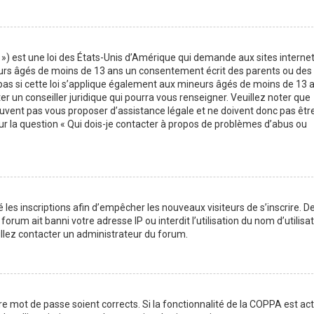
 ») est une loi des États-Unis d’Amérique qui demande aux sites interne
eurs âgés de moins de 13 ans un consentement écrit des parents ou des
pas si cette loi s’applique également aux mineurs âgés de moins de 13 
er un conseiller juridique qui pourra vous renseigner. Veuillez noter que
uvent pas vous proposer d’assistance légale et ne doivent donc pas êtr
sur la question « Qui dois-je contacter à propos de problèmes d’abus ou
 les inscriptions afin d’empêcher les nouveaux visiteurs de s’inscrire. D
rum ait banni votre adresse IP ou interdit l’utilisation du nom d’utilisa
uillez contacter un administrateur du forum.
tre mot de passe soient corrects. Si la fonctionnalité de la COPPA est ac