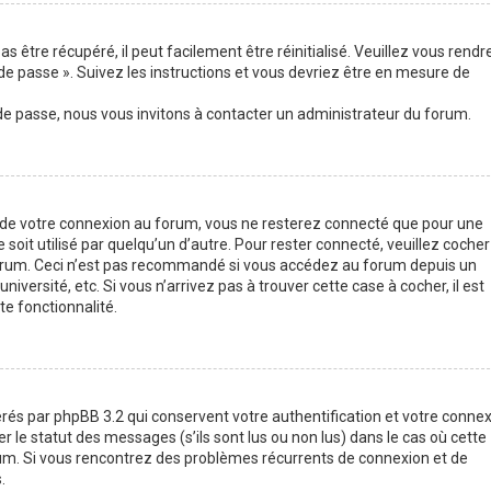
 être récupéré, il peut facilement être réinitialisé. Veuillez vous rendr
de passe ». Suivez les instructions et vous devriez être en mesure de
 de passe, nous vous invitons à contacter un administrateur du forum.
s de votre connexion au forum, vous ne resterez connecté que pour une
soit utilisé par quelqu’un d’autre. Pour rester connecté, veuillez cocher
forum. Ceci n’est pas recommandé si vous accédez au forum depuis un
iversité, etc. Si vous n’arrivez pas à trouver cette case à cocher, il est
e fonctionnalité.
rés par phpBB 3.2 qui conservent votre authentification et votre conne
le statut des messages (s’ils sont lus ou non lus) dans le cas où cette
rum. Si vous rencontrez des problèmes récurrents de connexion et de
.