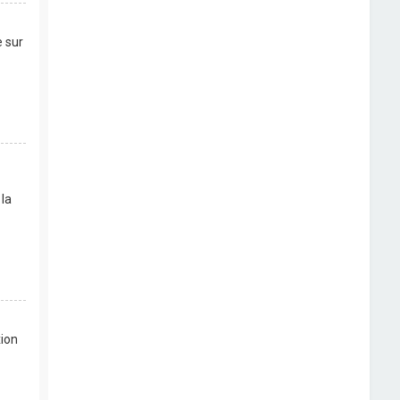
e sur
 la
xion