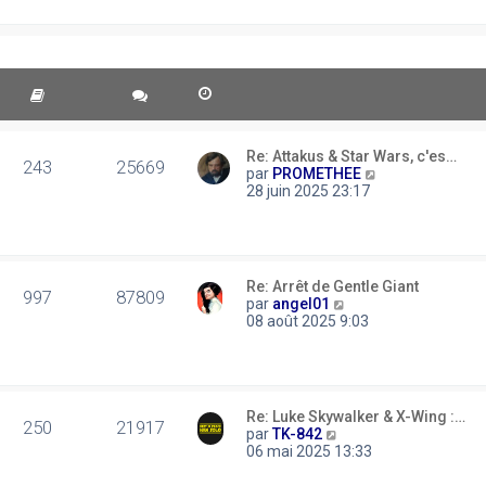
r
n
i
e
r
m
e
s
s
Re: Attakus & Star Wars, c'es…
243
25669
a
C
par
PROMETHEE
g
o
28 juin 2025 23:17
e
n
s
u
l
t
Re: Arrêt de Gentle Giant
e
997
87809
C
par
angel01
r
o
08 août 2025 9:03
l
n
e
s
d
u
e
l
r
t
n
Re: Luke Skywalker & X-Wing :…
e
250
21917
C
i
par
TK-842
r
o
e
06 mai 2025 13:33
l
n
r
e
s
m