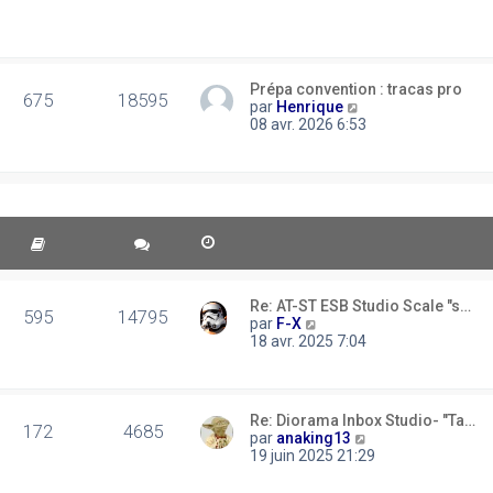
r
s
d
m
u
e
e
l
r
s
t
n
s
e
i
Prépa convention : tracas pro
a
r
675
18595
e
C
par
Henrique
g
l
r
o
08 avr. 2026 6:53
e
e
m
n
d
e
s
e
s
u
r
s
l
n
a
t
i
g
e
e
e
r
r
l
m
e
e
d
Re: AT-ST ESB Studio Scale "s…
s
595
14795
e
C
par
F-X
s
r
o
18 avr. 2025 7:04
a
n
n
g
i
s
e
e
u
r
l
Re: Diorama Inbox Studio- "Ta…
m
t
172
4685
C
par
anaking13
e
e
o
19 juin 2025 21:29
s
r
n
s
l
s