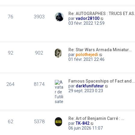
n
i
a
l
s
e
g
e
u
r
e
d
Re: AUTOGRAPHES : TRUCS ET AS
l
m
76
3903
e
C
par
vador28100
t
e
r
o
03 févr. 2022 12:59
e
s
n
n
r
s
i
s
l
a
e
u
e
g
r
l
d
e
m
t
e
Re: Star Wars Armada Miniatur…
e
e
92
902
r
C
par
polothejedi
s
r
n
o
01 févr. 2021 22:46
s
l
i
n
a
e
e
s
g
d
r
u
e
e
m
l
r
Famous Spaceships of Fact and…
e
t
264
8174
n
C
par
darkfunifuteur
s
e
i
o
29 sept. 2023 0:23
s
r
e
n
a
l
r
s
g
e
m
u
e
d
e
l
e
s
t
r
Re: Art of Benjamin Carré : …
s
e
62
5378
n
C
par
TK-842
a
r
i
o
06 juin 2026 11:07
g
l
e
n
e
e