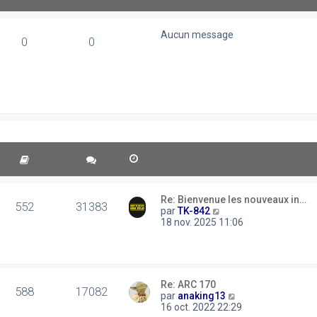
Aucun message
0
0
Re: Bienvenue les nouveaux in…
552
31383
C
par
TK-842
o
18 nov. 2025 11:06
n
s
u
l
t
Re: ARC 170
e
588
17082
C
par
anaking13
r
o
16 oct. 2022 22:29
l