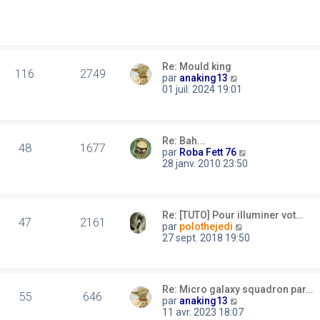
d
g
u
e
e
l
r
t
n
e
i
r
e
l
Re: Mould king
r
116
2749
e
C
par
anaking13
m
d
o
01 juil. 2024 19:01
e
e
n
s
r
s
s
n
u
a
i
l
g
Re: Bah...
e
t
48
1677
e
C
par
Roba Fett 76
r
e
o
28 janv. 2010 23:50
m
r
n
e
l
s
s
e
u
s
d
l
a
e
Re: [TUTO] Pour illuminer vot…
t
47
2161
g
r
C
par
polothejedi
e
e
n
o
27 sept. 2018 19:50
r
i
n
l
e
s
e
r
u
d
m
l
e
Re: Micro galaxy squadron par…
e
t
55
646
C
r
par
anaking13
s
e
o
n
11 avr. 2023 18:07
s
r