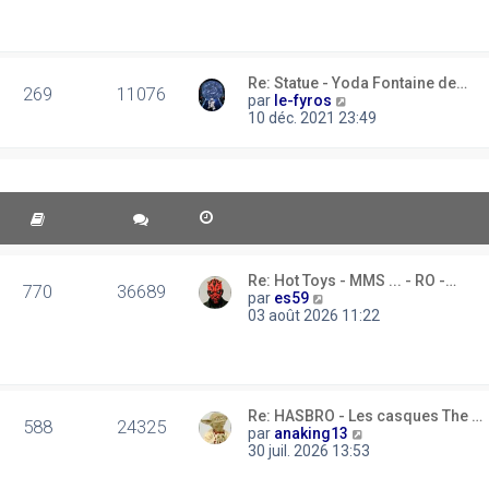
d
u
e
e
l
s
r
t
s
n
e
a
i
Re: Statue - Yoda Fontaine de…
r
g
269
11076
e
C
par
le-fyros
l
e
r
o
10 déc. 2021 23:49
e
m
n
d
e
s
e
s
u
r
s
l
n
a
t
i
g
e
e
e
r
r
l
m
e
e
Re: Hot Toys - MMS ... - RO -…
770
36689
d
s
C
par
es59
e
s
o
03 août 2026 11:22
r
a
n
n
g
s
i
e
u
e
l
r
t
m
Re: HASBRO - Les casques The …
e
588
24325
e
C
par
anaking13
r
s
o
30 juil. 2026 13:53
l
s
n
e
a
s