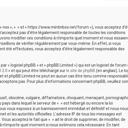
, « nos », « » et « https://www.mintinbox.net/forum »), vous acceptez d’ê
n’acceptez pas d’être légalement responsable de toutes les conditions
 pouvons modifier ces conditions à n’importe quel moment et nous essaie
seillons de vérifier régulièrement par vous-même. En effet, si vous
aient été effectuées, vous acceptez d’être légalement responsable des
r « logiciel phpBB » et « phpBB Limited ») qui est un logiciel de forum
 2.0
» et qui peut être téléchargé sur
le site de phpBB
(en anglais). Le log
ernet et phpBB Limited ne peut en aucun cas être tenu comme responsabl
cceptons pas. Pour plus d’informations concernant phpBB, veuillez con
usif, obscène, vulgaire, diffamatoire, choquant, menaçant, pornographi
du pays dans lequel le serveur de « » est hébergé ou encore la loi
 vous vous exposez à un bannissement immédiat et définitif et nous nou
rnet et les autorités officielles. L’adresse IP de tous les messages est
Vous acceptez le fait que « » ait le droit de supprimer, de modifier, de
 à n’importe quel moment si nous estimons cela nécessaire. En tant