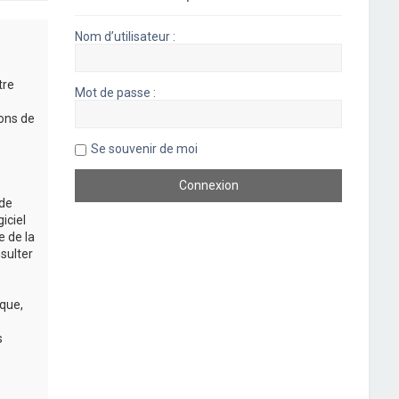
Nom d’utilisateur :
tre
Mot de passe :
rons de
Se souvenir de moi
 de
iciel
e de la
sulter
que,
s