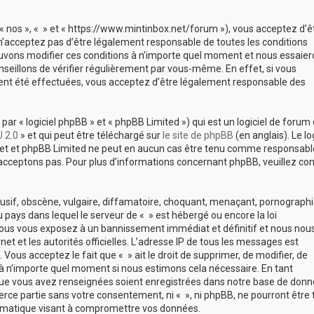
, « nos », « » et « https://www.mintinbox.net/forum »), vous acceptez d’ê
n’acceptez pas d’être légalement responsable de toutes les conditions
 pouvons modifier ces conditions à n’importe quel moment et nous essaie
seillons de vérifier régulièrement par vous-même. En effet, si vous
aient été effectuées, vous acceptez d’être légalement responsable des
r « logiciel phpBB » et « phpBB Limited ») qui est un logiciel de forum
 2.0
» et qui peut être téléchargé sur
le site de phpBB
(en anglais). Le log
ernet et phpBB Limited ne peut en aucun cas être tenu comme responsabl
cceptons pas. Pour plus d’informations concernant phpBB, veuillez con
usif, obscène, vulgaire, diffamatoire, choquant, menaçant, pornographi
du pays dans lequel le serveur de « » est hébergé ou encore la loi
 vous vous exposez à un bannissement immédiat et définitif et nous nou
rnet et les autorités officielles. L’adresse IP de tous les messages est
Vous acceptez le fait que « » ait le droit de supprimer, de modifier, de
 à n’importe quel moment si nous estimons cela nécessaire. En tant
 que vous avez renseignées soient enregistrées dans notre base de donn
erce partie sans votre consentement, ni « », ni phpBB, ne pourront être
rmatique visant à compromettre vos données.