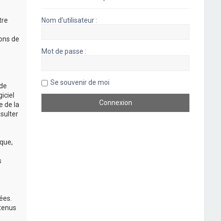
tre
Nom d’utilisateur :
rons de
Mot de passe :
Se souvenir de moi
 de
iciel
e de la
sulter
que,
s
ées.
 tenus