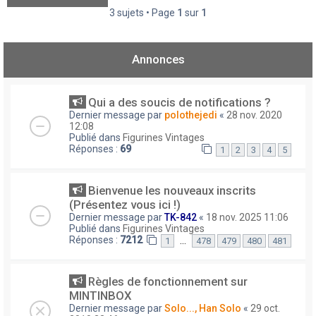
3 sujets • Page
1
sur
1
Annonces
Qui a des soucis de notifications ?
Dernier message par
polothejedi
«
28 nov. 2020
12:08
Publié dans
Figurines Vintages
Réponses :
69
1
2
3
4
5
Bienvenue les nouveaux inscrits
(Présentez vous ici !)
Dernier message par
TK-842
«
18 nov. 2025 11:06
Publié dans
Figurines Vintages
Réponses :
7212
…
1
478
479
480
481
Règles de fonctionnement sur
MINTINBOX
Dernier message par
Solo..., Han Solo
«
29 oct.