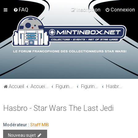
FAQ
Inscription
Connexion
Accueil
Accueil du forum
Figurines 3"3/4, Playsets, Vaisseaux,…
Figurines Actuelles
Hasbro - Star Wars The Last Jedi
Hasbro - Star Wars The Last Jedi
Modérateur :
Staff MIB
Nouveau sujet