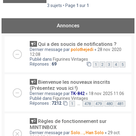
3 sujets • Page
1
sur
1
Annonces
Qui a des soucis de notifications ?
Dernier message par
polothejedi
«
28 nov. 2020
12:08
Publié dans
Figurines Vintages
Réponses :
69
1
2
3
4
5
Bienvenue les nouveaux inscrits
(Présentez vous ici !)
Dernier message par
TK-842
«
18 nov. 2025 11:06
Publié dans
Figurines Vintages
Réponses :
7212
…
1
478
479
480
481
Règles de fonctionnement sur
MINTINBOX
Dernier message par
Solo..., Han Solo
«
29 oct.