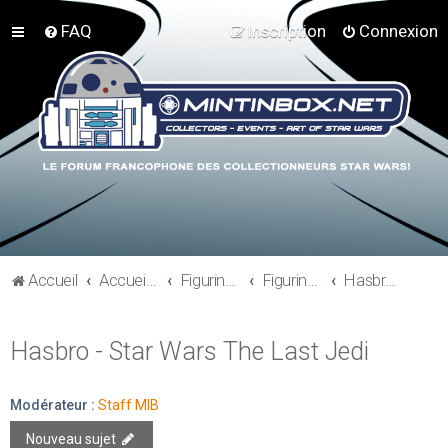
FAQ
Inscription
Connexion
Accueil
Accueil du forum
Figurines 3"3/4, Playsets, Vaisseaux,…
Figurines Actuelles
Hasbro - Star Wars The Last Jedi
Hasbro - Star Wars The Last Jedi
Modérateur :
Staff MIB
Nouveau sujet