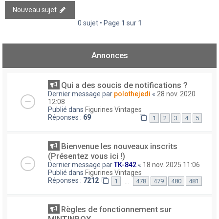
Nouveau sujet
0 sujet • Page
1
sur
1
Annonces
Qui a des soucis de notifications ?
Dernier message par
polothejedi
«
28 nov. 2020
12:08
Publié dans
Figurines Vintages
Réponses :
69
1
2
3
4
5
Bienvenue les nouveaux inscrits
(Présentez vous ici !)
Dernier message par
TK-842
«
18 nov. 2025 11:06
Publié dans
Figurines Vintages
Réponses :
7212
…
1
478
479
480
481
Règles de fonctionnement sur