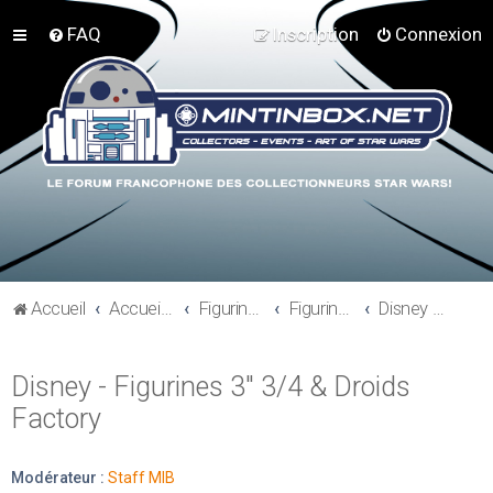
FAQ
Inscription
Connexion
Accueil
Accueil du forum
Figurines 3"3/4, Playsets, Vaisseaux,…
Figurines Actuelles
Disney - Figurines 3" 3/4 & Droids Factory
Disney - Figurines 3" 3/4 & Droids
Factory
Modérateur :
Staff MIB