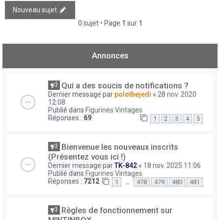
Nouveau sujet
0 sujet • Page
1
sur
1
Annonces
Qui a des soucis de notifications ?
Dernier message par
polothejedi
«
28 nov. 2020
12:08
Publié dans
Figurines Vintages
Réponses :
69
1
2
3
4
5
Bienvenue les nouveaux inscrits
(Présentez vous ici !)
Dernier message par
TK-842
«
18 nov. 2025 11:06
Publié dans
Figurines Vintages
Réponses :
7212
…
1
478
479
480
481
Règles de fonctionnement sur