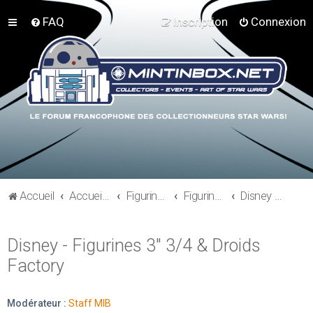
FAQ
Inscription
Connexion
Accueil
Accueil du forum
Figurines 3"3/4, Playsets, Vaisseaux,…
Figurines Actuelles
Disney - Figurines 3" 3/4 & Droids Factory
Disney - Figurines 3" 3/4 & Droids
Factory
Modérateur :
Staff MIB