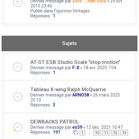
Dernier message par
Solo..., Han Solo
«
29 oct.
2010 23:46
Publié dans
Figurines Vintages
Réponses :
1
Sujets
AT-ST ESB Studio Scale "stop motion"
Dernier message par
F-X
«
18 avr. 2025 7:04
Réponses :
1
Tableau X-wing Ralph McQuarrie
Dernier message par
ARNO58
«
26 mars 2025
20:10
Réponses :
3
DEWBACKS PATROL
Dernier message par
es59
«
12 déc. 2021 10:47
Réponses :
191
…
1
10
11
12
13