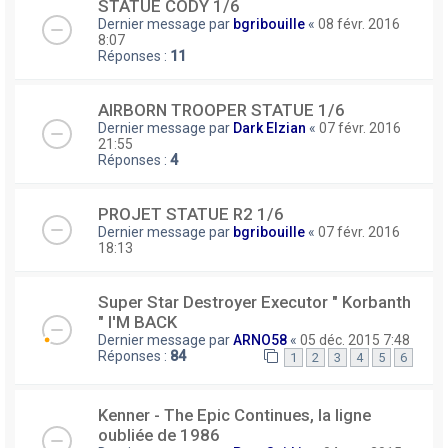
STATUE CODY 1/6
Dernier message par
bgribouille
«
08 févr. 2016
8:07
Réponses :
11
AIRBORN TROOPER STATUE 1/6
Dernier message par
Dark Elzian
«
07 févr. 2016
21:55
Réponses :
4
PROJET STATUE R2 1/6
Dernier message par
bgribouille
«
07 févr. 2016
18:13
Super Star Destroyer Executor " Korbanth
" I'M BACK
Dernier message par
ARNO58
«
05 déc. 2015 7:48
Réponses :
84
1
2
3
4
5
6
Kenner - The Epic Continues, la ligne
oubliée de 1986