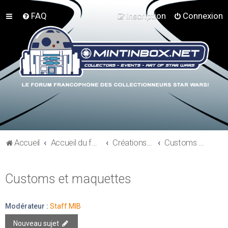
FAQ
Inscription
Connexion
Accueil
Accueil du forum
Créations perso - Expo collections - Costumes
Customs et maquettes
Customs et maquettes
Modérateur :
Staff MIB
Nouveau sujet