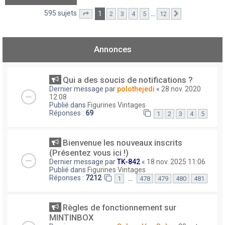
595 sujets
1
…
2
3
4
5
12
Page
1
sur
12
Suivant
Annonces
Qui a des soucis de notifications ?
Dernier message par
polothejedi
«
28 nov. 2020
12:08
Publié dans
Figurines Vintages
Réponses :
69
1
2
3
4
5
Bienvenue les nouveaux inscrits
(Présentez vous ici !)
Dernier message par
TK-842
«
18 nov. 2025 11:06
Publié dans
Figurines Vintages
Réponses :
7212
…
1
478
479
480
481
Règles de fonctionnement sur
MINTINBOX