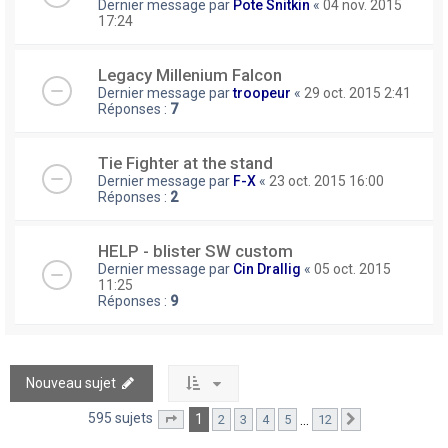
Dernier message par
Pote Snitkin
«
04 nov. 2015
17:24
Legacy Millenium Falcon
Dernier message par
troopeur
«
29 oct. 2015 2:41
Réponses :
7
Tie Fighter at the stand
Dernier message par
F-X
«
23 oct. 2015 16:00
Réponses :
2
HELP - blister SW custom
Dernier message par
Cin Drallig
«
05 oct. 2015
11:25
Réponses :
9
Nouveau sujet
595 sujets
1
…
2
3
4
5
12
Page
1
sur
12
Suivant