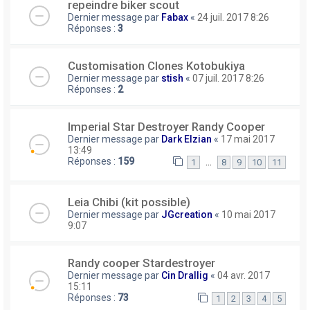
repeindre biker scout
Dernier message par
Fabax
«
24 juil. 2017 8:26
Réponses :
3
Customisation Clones Kotobukiya
Dernier message par
stish
«
07 juil. 2017 8:26
Réponses :
2
Imperial Star Destroyer Randy Cooper
Dernier message par
Dark Elzian
«
17 mai 2017
13:49
Réponses :
159
…
1
8
9
10
11
Leia Chibi (kit possible)
Dernier message par
JGcreation
«
10 mai 2017
9:07
Randy cooper Stardestroyer
Dernier message par
Cin Drallig
«
04 avr. 2017
15:11
Réponses :
73
1
2
3
4
5