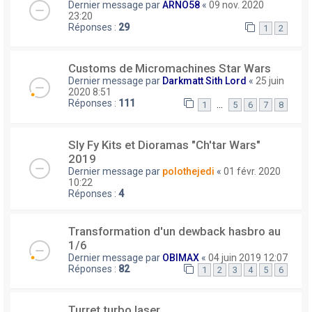
Dernier message par
ARNO58
«
09 nov. 2020
23:20
Réponses :
29
1
2
Customs de Micromachines Star Wars
Dernier message par
Darkmatt Sith Lord
«
25 juin
2020 8:51
Réponses :
111
…
1
5
6
7
8
Sly Fy Kits et Dioramas "Ch'tar Wars"
2019
Dernier message par
polothejedi
«
01 févr. 2020
10:22
Réponses :
4
Transformation d'un dewback hasbro au
1/6
Dernier message par
OBIMAX
«
04 juin 2019 12:07
Réponses :
82
1
2
3
4
5
6
Turret turbo laser