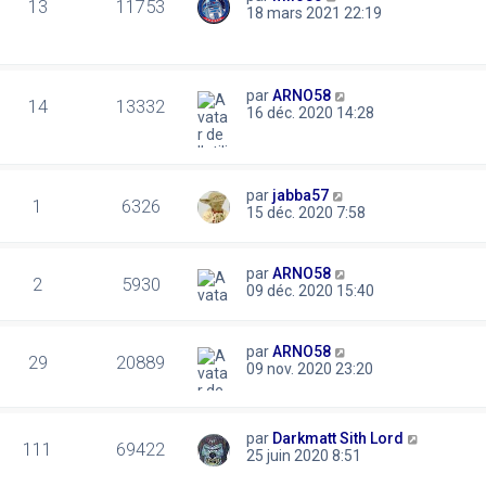
13
11753
18 mars 2021 22:19
par
ARNO58
14
13332
16 déc. 2020 14:28
par
jabba57
1
6326
15 déc. 2020 7:58
par
ARNO58
2
5930
09 déc. 2020 15:40
par
ARNO58
29
20889
09 nov. 2020 23:20
par
Darkmatt Sith Lord
111
69422
25 juin 2020 8:51