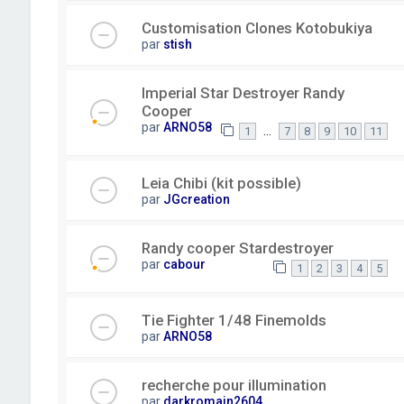
Customisation Clones Kotobukiya
par
stish
Imperial Star Destroyer Randy
Cooper
par
ARNO58
…
1
7
8
9
10
11
Leia Chibi (kit possible)
par
JGcreation
Randy cooper Stardestroyer
par
cabour
1
2
3
4
5
Tie Fighter 1/48 Finemolds
par
ARNO58
recherche pour illumination
par
darkromain2604