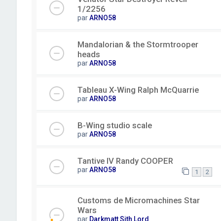
1/2256
par
ARNO58
Mandalorian & the Stormtrooper
heads
par
ARNO58
Tableau X-Wing Ralph McQuarrie
par
ARNO58
B-Wing studio scale
par
ARNO58
Tantive IV Randy COOPER
par
ARNO58
1
2
Customs de Micromachines Star
Wars
par
Darkmatt Sith Lord