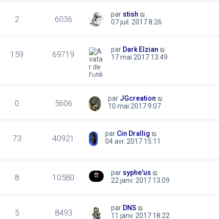
par
stish
2
6036
07 juil. 2017 8:26
par
Dark Elzian
159
69719
17 mai 2017 13:49
par
JGcreation
0
5606
10 mai 2017 9:07
par
Cin Drallig
73
40921
04 avr. 2017 15:11
par
syphe'us
8
10580
22 janv. 2017 13:09
par
DNS
5
8493
11 janv. 2017 18:22