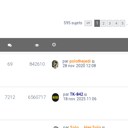
595 sujets
1
2
3
4
5
Page
1
sur
12
par
polothejedi
69
842610
28 nov. 2020 12:08
par
TK-842
7212
6560717
18 nov. 2025 11:06
par
Solo..., Han Solo