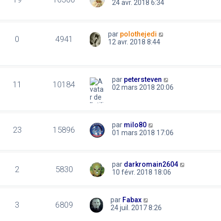
24 avr. 2018 6:34
par
polothejedi
0
4941
12 avr. 2018 8:44
par
petersteven
11
10184
02 mars 2018 20:06
par
milo80
23
15896
01 mars 2018 17:06
par
darkromain2604
2
5830
10 févr. 2018 18:06
par
Fabax
3
6809
24 juil. 2017 8:26