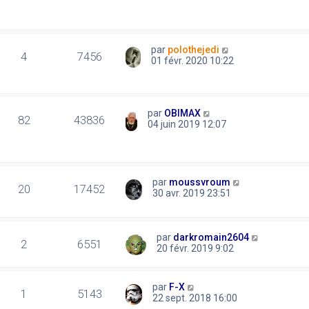
par
polothejedi
4
7456
01 févr. 2020 10:22
par
OBIMAX
82
43836
04 juin 2019 12:07
par
moussvroum
20
17452
30 avr. 2019 23:51
par
darkromain2604
2
6551
20 févr. 2019 9:02
par
F-X
1
5143
22 sept. 2018 16:00