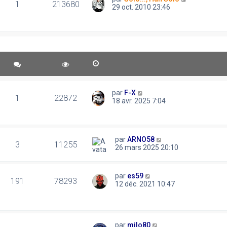
1
213680
29 oct. 2010 23:46
par
F-X
1
22872
18 avr. 2025 7:04
par
ARNO58
3
11255
26 mars 2025 20:10
par
es59
191
78293
12 déc. 2021 10:47
par
milo80