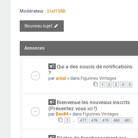
Modérateur :
Staff MIB
Nouveau sujet
Annonces
Qui a des soucis de notifications
?
par
arbal
» dans
Figurines Vintages
1
2
3
4
5
Bienvenue les nouveaux inscrits
(Présentez vous ici !)
par
Ben84
» dans
Figurines Vintages
…
1
477
478
479
480
481