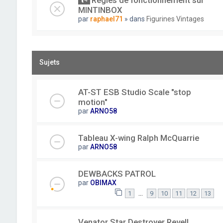
Règles de fonctionnement sur
MINTINBOX
par
raphael71
» dans
Figurines Vintages
Sujets
AT-ST ESB Studio Scale "stop
motion"
par
ARNO58
Tableau X-wing Ralph McQuarrie
par
ARNO58
DEWBACKS PATROL
par
OBIMAX
…
1
9
10
11
12
13
Venator Star Destroyer Revell