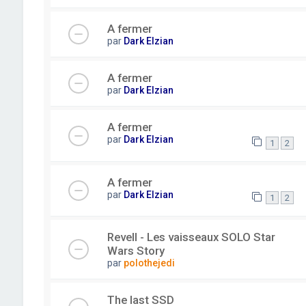
A fermer
par
Dark Elzian
A fermer
par
Dark Elzian
A fermer
par
Dark Elzian
1
2
A fermer
par
Dark Elzian
1
2
Revell - Les vaisseaux SOLO Star
Wars Story
par
polothejedi
The last SSD