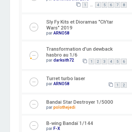
…
1
4
5
6
7
8
Sly Fy Kits et Dioramas "Ch'tar
Wars" 2019
par
ARNO58
Transformation d'un dewback
hasbro au 1/6
par
darksith72
1
2
3
4
5
6
Turret turbo laser
par
ARNO58
1
2
Bandai Star Destroyer 1/5000
par
polothejedi
B-wing Bandaï 1/144
par
F-X