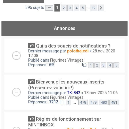
595 sujets
1
…
2
3
4
5
12
Page
1
sur
12
Suivant
Annonces
Qui a des soucis de notifications ?
Dernier message par
polothejedi
«
28 nov. 2020
12:08
Publié dans
Figurines Vintages
Réponses :
69
1
2
3
4
5
Bienvenue les nouveaux inscrits
(Présentez vous ici !)
Dernier message par
TK-842
«
18 nov. 2025 11:06
Publié dans
Figurines Vintages
Réponses :
7212
…
1
478
479
480
481
Règles de fonctionnement sur
MINTINBOX