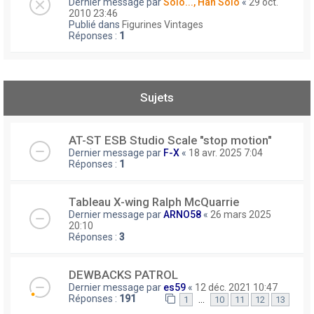
Dernier message par
Solo..., Han Solo
«
29 oct.
2010 23:46
Publié dans
Figurines Vintages
Réponses :
1
Sujets
AT-ST ESB Studio Scale "stop motion"
Dernier message par
F-X
«
18 avr. 2025 7:04
Réponses :
1
Tableau X-wing Ralph McQuarrie
Dernier message par
ARNO58
«
26 mars 2025
20:10
Réponses :
3
DEWBACKS PATROL
Dernier message par
es59
«
12 déc. 2021 10:47
Réponses :
191
…
1
10
11
12
13