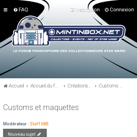
FAQ
Inscription
Connexion
Accueil
Accueil du forum
Créations perso - Expo collections - Costumes
Customs et maquettes
Customs et maquettes
Modérateur :
Staff MIB
Nouveau sujet