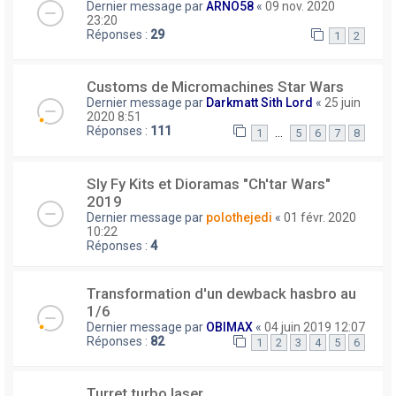
Dernier message par
ARNO58
«
09 nov. 2020
23:20
Réponses :
29
1
2
Customs de Micromachines Star Wars
Dernier message par
Darkmatt Sith Lord
«
25 juin
2020 8:51
Réponses :
111
…
1
5
6
7
8
Sly Fy Kits et Dioramas "Ch'tar Wars"
2019
Dernier message par
polothejedi
«
01 févr. 2020
10:22
Réponses :
4
Transformation d'un dewback hasbro au
1/6
Dernier message par
OBIMAX
«
04 juin 2019 12:07
Réponses :
82
1
2
3
4
5
6
Turret turbo laser