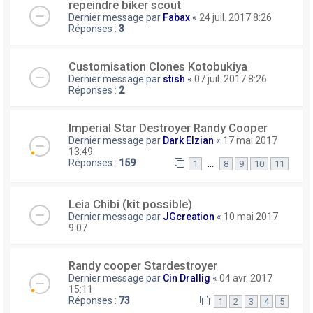
repeindre biker scout
Dernier message par
Fabax
«
24 juil. 2017 8:26
Réponses :
3
Customisation Clones Kotobukiya
Dernier message par
stish
«
07 juil. 2017 8:26
Réponses :
2
Imperial Star Destroyer Randy Cooper
Dernier message par
Dark Elzian
«
17 mai 2017
13:49
Réponses :
159
…
1
8
9
10
11
Leia Chibi (kit possible)
Dernier message par
JGcreation
«
10 mai 2017
9:07
Randy cooper Stardestroyer
Dernier message par
Cin Drallig
«
04 avr. 2017
15:11
Réponses :
73
1
2
3
4
5