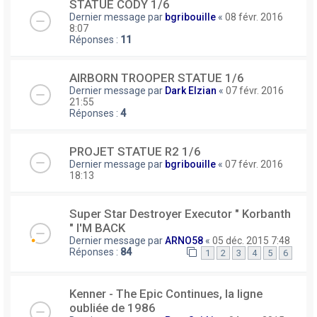
STATUE CODY 1/6
Dernier message par
bgribouille
«
08 févr. 2016
8:07
Réponses :
11
AIRBORN TROOPER STATUE 1/6
Dernier message par
Dark Elzian
«
07 févr. 2016
21:55
Réponses :
4
PROJET STATUE R2 1/6
Dernier message par
bgribouille
«
07 févr. 2016
18:13
Super Star Destroyer Executor " Korbanth
" I'M BACK
Dernier message par
ARNO58
«
05 déc. 2015 7:48
Réponses :
84
1
2
3
4
5
6
Kenner - The Epic Continues, la ligne
oubliée de 1986