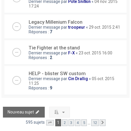
Dernier message par
Pote Snitkin
«
04 nov. 2015
17:24
Legacy Millenium Falcon
Dernier message par
troopeur
«
29 oct. 2015 2:41
Réponses :
7
Tie Fighter at the stand
Dernier message par
F-X
«
23 oct. 2015 16:00
Réponses :
2
HELP - blister SW custom
Dernier message par
Cin Drallig
«
05 oct. 2015
11:25
Réponses :
9
Nouveau sujet
595 sujets
1
…
2
3
4
5
12
Page
1
sur
12
Suivant