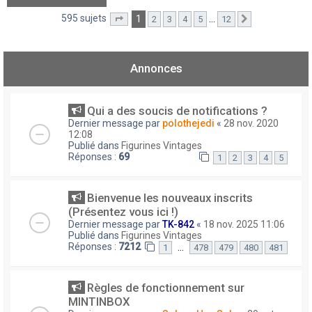
595 sujets
1
…
2
3
4
5
12
Page
1
sur
12
Suivant
Annonces
Qui a des soucis de notifications ?
Dernier message par
polothejedi
«
28 nov. 2020
12:08
Publié dans
Figurines Vintages
Réponses :
69
1
2
3
4
5
Bienvenue les nouveaux inscrits
(Présentez vous ici !)
Dernier message par
TK-842
«
18 nov. 2025 11:06
Publié dans
Figurines Vintages
Réponses :
7212
…
1
478
479
480
481
Règles de fonctionnement sur
MINTINBOX