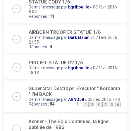
STATUE CODY 1/6
Dernier message par
bgribouille
«
08 févr. 2016
8:07
Réponses :
11
AIRBORN TROOPER STATUE 1/6
Dernier message par
Dark Elzian
«
07 févr. 2016
21:55
Réponses :
4
PROJET STATUE R2 1/6
Dernier message par
bgribouille
«
07 févr. 2016
18:13
Super Star Destroyer Executor " Korbanth
" I'M BACK
Dernier message par
ARNO58
«
05 déc. 2015 7:48
Réponses :
84
1
2
3
4
5
6
Kenner - The Epic Continues, la ligne
oubliée de 1986