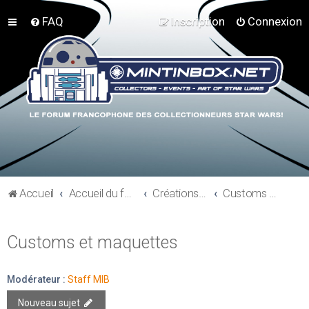
FAQ
Inscription
Connexion
Accueil
Accueil du forum
Créations perso - Expo collections - Costumes
Customs et maquettes
Customs et maquettes
Modérateur :
Staff MIB
Nouveau sujet