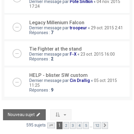
Dernier message par
Pote Snitkin
«
04 nov. 2015
17:24
Legacy Millenium Falcon
Dernier message par
troopeur
«
29 oct. 2015 2:41
Réponses :
7
Tie Fighter at the stand
Dernier message par
F-X
«
23 oct. 2015 16:00
Réponses :
2
HELP - blister SW custom
Dernier message par
Cin Drallig
«
05 oct. 2015
11:25
Réponses :
9
Nouveau sujet
595 sujets
1
…
2
3
4
5
12
Page
1
sur
12
Suivant