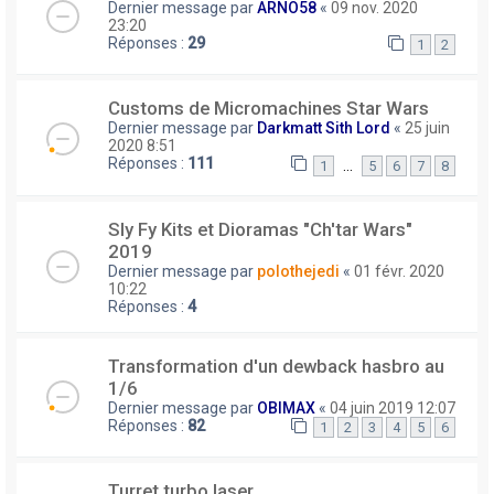
Dernier message par
ARNO58
«
09 nov. 2020
23:20
Réponses :
29
1
2
Customs de Micromachines Star Wars
Dernier message par
Darkmatt Sith Lord
«
25 juin
2020 8:51
Réponses :
111
…
1
5
6
7
8
Sly Fy Kits et Dioramas "Ch'tar Wars"
2019
Dernier message par
polothejedi
«
01 févr. 2020
10:22
Réponses :
4
Transformation d'un dewback hasbro au
1/6
Dernier message par
OBIMAX
«
04 juin 2019 12:07
Réponses :
82
1
2
3
4
5
6
Turret turbo laser