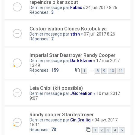
repeindre biker scout
Dernier message par
Fabax
«
24 juil. 2017 8:26
Réponses :
3
Customisation Clones Kotobukiya
Dernier message par
stish
«
07 juil. 2017 8:26
Réponses :
2
Imperial Star Destroyer Randy Cooper
Dernier message par
Dark Elzian
«
17 mai 2017
13:49
Réponses :
159
…
1
8
9
10
11
Leia Chibi (kit possible)
Dernier message par
JGcreation
«
10 mai 2017
9:07
Randy cooper Stardestroyer
Dernier message par
Cin Drallig
«
04 avr. 2017
15:11
Réponses :
73
1
2
3
4
5