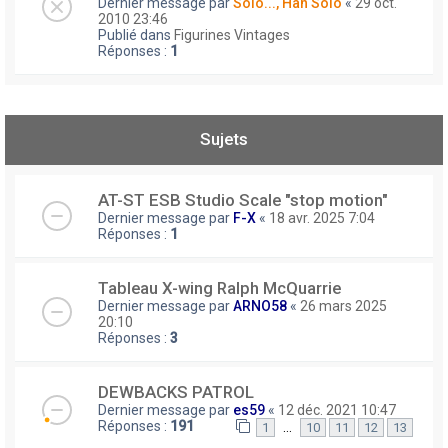
Dernier message par
Solo..., Han Solo
«
29 oct.
2010 23:46
Publié dans
Figurines Vintages
Réponses :
1
Sujets
AT-ST ESB Studio Scale "stop motion"
Dernier message par
F-X
«
18 avr. 2025 7:04
Réponses :
1
Tableau X-wing Ralph McQuarrie
Dernier message par
ARNO58
«
26 mars 2025
20:10
Réponses :
3
DEWBACKS PATROL
Dernier message par
es59
«
12 déc. 2021 10:47
Réponses :
191
…
1
10
11
12
13