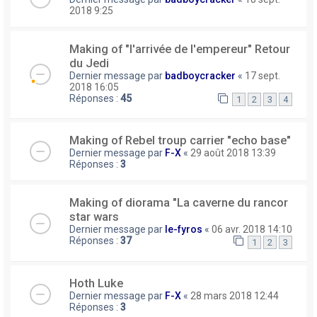
2018 9:25
Making of "l'arrivée de l'empereur" Retour
du Jedi
Dernier message par
badboycracker
«
17 sept.
2018 16:05
Réponses :
45
1
2
3
4
Making of Rebel troup carrier "echo base"
Dernier message par
F-X
«
29 août 2018 13:39
Réponses :
3
Making of diorama "La caverne du rancor
star wars
Dernier message par
le-fyros
«
06 avr. 2018 14:10
Réponses :
37
1
2
3
Hoth Luke
Dernier message par
F-X
«
28 mars 2018 12:44
Réponses :
3