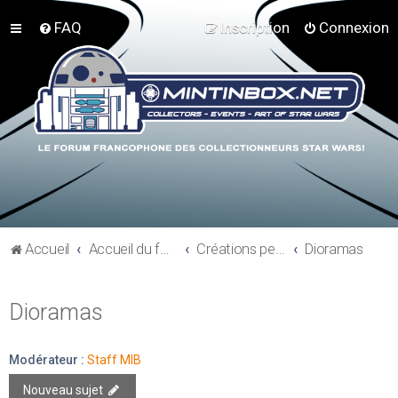
FAQ
Inscription
Connexion
Accueil
Accueil du forum
Créations perso - Expo collections - Costumes
Dioramas
Dioramas
Modérateur :
Staff MIB
Nouveau sujet