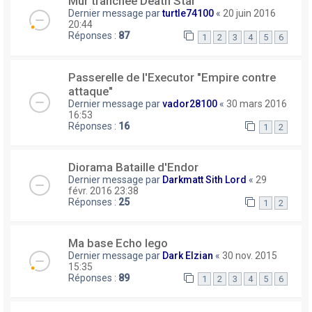
Mur tranchée Death Star
Dernier message par
turtle74100
«
20 juin 2016
20:44
Réponses :
87
1
2
3
4
5
6
Passerelle de l'Executor "Empire contre
attaque"
Dernier message par
vador28100
«
30 mars 2016
16:53
Réponses :
16
1
2
Diorama Bataille d'Endor
Dernier message par
Darkmatt Sith Lord
«
29
févr. 2016 23:38
Réponses :
25
1
2
Ma base Echo lego
Dernier message par
Dark Elzian
«
30 nov. 2015
15:35
Réponses :
89
1
2
3
4
5
6