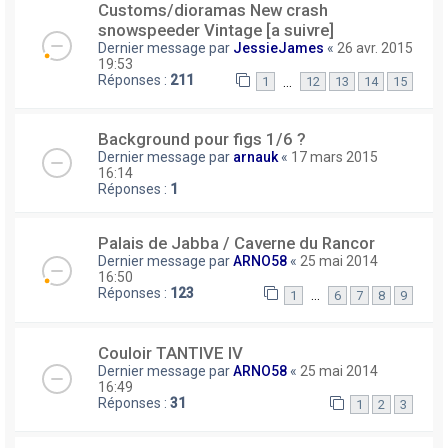
Customs/dioramas New crash
snowspeeder Vintage [a suivre]
Dernier message par
JessieJames
«
26 avr. 2015
19:53
Réponses :
211
…
1
12
13
14
15
Background pour figs 1/6 ?
Dernier message par
arnauk
«
17 mars 2015
16:14
Réponses :
1
Palais de Jabba / Caverne du Rancor
Dernier message par
ARNO58
«
25 mai 2014
16:50
Réponses :
123
…
1
6
7
8
9
Couloir TANTIVE IV
Dernier message par
ARNO58
«
25 mai 2014
16:49
Réponses :
31
1
2
3