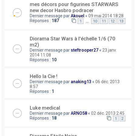
mes décors pour figurines STARWARS
new decor Hasbro podracer
Dernier message par
Akouel
«
09 mai 2014 18:28
Réponses :
187
…
1
10
11
12
13
Diorama Star Wars à l'échelle 1/6 (70
m2)
Dernier message par
steftrooper27
«
23 janv.
2014 11:08
Réponses :
10
Hello la Cie !
Dernier message par
anaking13
«
06 déc. 2013
8:57
Réponses :
1
Luke medical
Dernier message par
ARNO58
«
02 déc. 2013 2:45
Réponses :
18
1
2