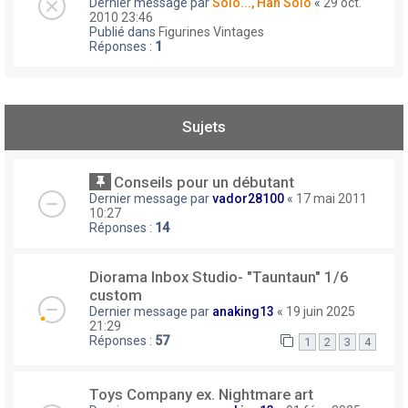
Dernier message par
Solo..., Han Solo
«
29 oct.
2010 23:46
Publié dans
Figurines Vintages
Réponses :
1
Sujets
Conseils pour un débutant
Dernier message par
vador28100
«
17 mai 2011
10:27
Réponses :
14
Diorama Inbox Studio- "Tauntaun" 1/6
custom
Dernier message par
anaking13
«
19 juin 2025
21:29
Réponses :
57
1
2
3
4
Toys Company ex. Nightmare art