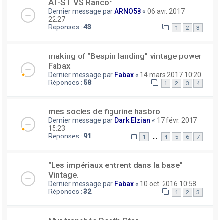
AT-ST VS Rancor
Dernier message par
ARNO58
«
06 avr. 2017
22:27
Réponses :
43
1
2
3
making of "Bespin landing" vintage power
Fabax
Dernier message par
Fabax
«
14 mars 2017 10:20
Réponses :
58
1
2
3
4
mes socles de figurine hasbro
Dernier message par
Dark Elzian
«
17 févr. 2017
15:23
Réponses :
91
…
1
4
5
6
7
"Les impériaux entrent dans la base"
Vintage.
Dernier message par
Fabax
«
10 oct. 2016 10:58
Réponses :
32
1
2
3