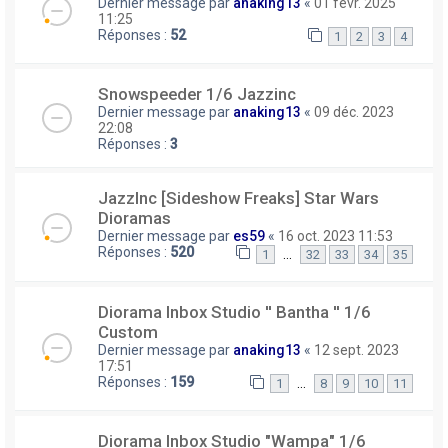
Dernier message par
anaking13
«
01 févr. 2025
11:25
Réponses :
52
1
2
3
4
Snowspeeder 1/6 Jazzinc
Dernier message par
anaking13
«
09 déc. 2023
22:08
Réponses :
3
JazzInc [Sideshow Freaks] Star Wars
Dioramas
Dernier message par
es59
«
16 oct. 2023 11:53
Réponses :
520
…
1
32
33
34
35
Diorama Inbox Studio ′′ Bantha ′′ 1/6
Custom
Dernier message par
anaking13
«
12 sept. 2023
17:51
Réponses :
159
…
1
8
9
10
11
Diorama Inbox Studio "Wampa" 1/6