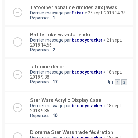
Tatooine : achat de droides aux jawas
Dernier message par
Fabax
«
25 sept. 2018 14:38
Réponses :
1
Battle Luke vs vador endor
Dernier message par
badboycracker
«
21 sept.
2018 14:56
Réponses :
2
tatooine décor
Dernier message par
badboycracker
«
18 sept.
2018 9:38
Réponses :
17
1
2
Star Wars Acrylic Display Case
Dernier message par
badboycracker
«
18 sept.
2018 9:36
Réponses :
10
Diorama Star Wars trade fédération
Dernier message par
badboycracker
«
18 sept.