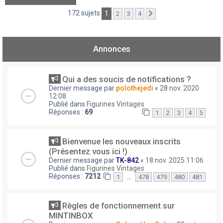
172 sujets
1
2
3
4
Suivant
Annonces
Qui a des soucis de notifications ?
Dernier message par
polothejedi
«
28 nov. 2020
12:08
Publié dans
Figurines Vintages
Réponses :
69
1
2
3
4
5
Bienvenue les nouveaux inscrits
(Présentez vous ici !)
Dernier message par
TK-842
«
18 nov. 2025 11:06
Publié dans
Figurines Vintages
Réponses :
7212
…
1
478
479
480
481
Règles de fonctionnement sur
MINTINBOX