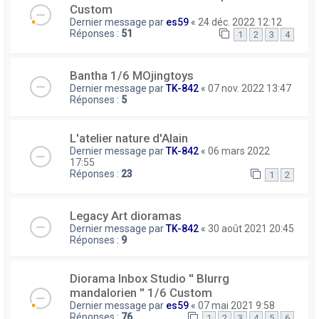
Custom
Dernier message par
es59
«
24 déc. 2022 12:12
Réponses :
51
1
2
3
4
Bantha 1/6 MOjingtoys
Dernier message par
TK-842
«
07 nov. 2022 13:47
Réponses :
5
L'atelier nature d'Alain
Dernier message par
TK-842
«
06 mars 2022
17:55
Réponses :
23
1
2
Legacy Art dioramas
Dernier message par
TK-842
«
30 août 2021 20:45
Réponses :
9
Diorama Inbox Studio ′′ Blurrg
mandalorien ′′ 1/6 Custom
Dernier message par
es59
«
07 mai 2021 9:58
Réponses :
76
1
2
3
4
5
6