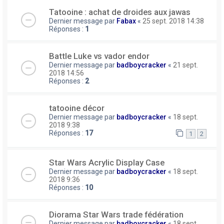
Tatooine : achat de droides aux jawas
Dernier message par
Fabax
«
25 sept. 2018 14:38
Réponses :
1
Battle Luke vs vador endor
Dernier message par
badboycracker
«
21 sept.
2018 14:56
Réponses :
2
tatooine décor
Dernier message par
badboycracker
«
18 sept.
2018 9:38
Réponses :
17
1
2
Star Wars Acrylic Display Case
Dernier message par
badboycracker
«
18 sept.
2018 9:36
Réponses :
10
Diorama Star Wars trade fédération
Dernier message par
badboycracker
«
18 sept.