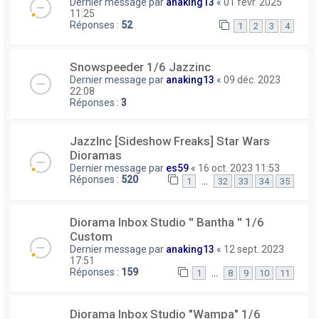
Dernier message par
anaking13
«
01 févr. 2025
11:25
Réponses :
52
1
2
3
4
Snowspeeder 1/6 Jazzinc
Dernier message par
anaking13
«
09 déc. 2023
22:08
Réponses :
3
JazzInc [Sideshow Freaks] Star Wars
Dioramas
Dernier message par
es59
«
16 oct. 2023 11:53
Réponses :
520
…
1
32
33
34
35
Diorama Inbox Studio ′′ Bantha ′′ 1/6
Custom
Dernier message par
anaking13
«
12 sept. 2023
17:51
Réponses :
159
…
1
8
9
10
11
Diorama Inbox Studio "Wampa" 1/6