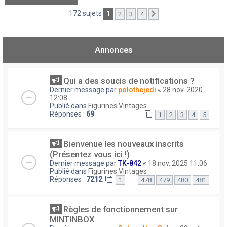
172 sujets
1
2
3
4
Suivant
Annonces
Qui a des soucis de notifications ?
Dernier message par
polothejedi
«
28 nov. 2020
12:08
Publié dans
Figurines Vintages
Réponses :
69
1
2
3
4
5
Bienvenue les nouveaux inscrits
(Présentez vous ici !)
Dernier message par
TK-842
«
18 nov. 2025 11:06
Publié dans
Figurines Vintages
Réponses :
7212
…
1
478
479
480
481
Règles de fonctionnement sur
MINTINBOX