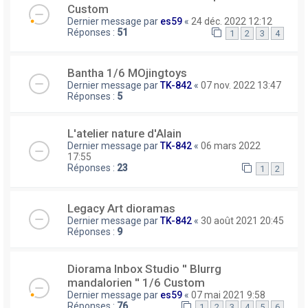
Custom
Dernier message par
es59
«
24 déc. 2022 12:12
Réponses :
51
1
2
3
4
Bantha 1/6 MOjingtoys
Dernier message par
TK-842
«
07 nov. 2022 13:47
Réponses :
5
L'atelier nature d'Alain
Dernier message par
TK-842
«
06 mars 2022
17:55
Réponses :
23
1
2
Legacy Art dioramas
Dernier message par
TK-842
«
30 août 2021 20:45
Réponses :
9
Diorama Inbox Studio ′′ Blurrg
mandalorien ′′ 1/6 Custom
Dernier message par
es59
«
07 mai 2021 9:58
Réponses :
76
1
2
3
4
5
6