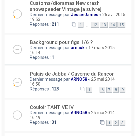
Customs/dioramas New crash
snowspeeder Vintage [a suivre]
Dernier message par
JessieJames
«
26 avr. 2015
19:53
Réponses :
211
…
1
12
13
14
15
Background pour figs 1/6 ?
Dernier message par
arnauk
«
17 mars 2015
16:14
Réponses :
1
Palais de Jabba / Caverne du Rancor
Dernier message par
ARNO58
«
25 mai 2014
16:50
Réponses :
123
…
1
6
7
8
9
Couloir TANTIVE IV
Dernier message par
ARNO58
«
25 mai 2014
16:49
Réponses :
31
1
2
3