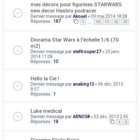
mes décors pour figurines STARWARS
new decor Hasbro podracer
Dernier message par
Akouel
«
09 mai 2014 18:28
Réponses :
187
…
1
10
11
12
13
Diorama Star Wars à l'échelle 1/6 (70
m2)
Dernier message par
steftrooper27
«
23 janv.
2014 11:08
Réponses :
10
Hello la Cie !
Dernier message par
anaking13
«
06 déc. 2013
8:57
Réponses :
1
Luke medical
Dernier message par
ARNO58
«
02 déc. 2013 2:45
Réponses :
18
1
2