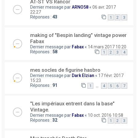
AT-ST VS Rancor
Dernier message par
ARNO58
«
06 avr. 2017
22:27
Réponses :
43
1
2
3
making of "Bespin landing" vintage power
Fabax
Dernier message par
Fabax
«
14 mars 2017 10:20
Réponses :
58
1
2
3
4
mes socles de figurine hasbro
Dernier message par
Dark Elzian
«
17 févr. 2017
15:23
Réponses :
91
…
1
4
5
6
7
"Les impériaux entrent dans la base"
Vintage.
Dernier message par
Fabax
«
10 oct. 2016 10:58
Réponses :
32
1
2
3