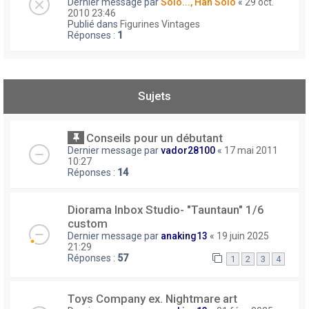
Dernier message par
Solo..., Han Solo
«
29 oct.
2010 23:46
Publié dans
Figurines Vintages
Réponses :
1
Sujets
Conseils pour un débutant
Dernier message par
vador28100
«
17 mai 2011
10:27
Réponses :
14
Diorama Inbox Studio- "Tauntaun" 1/6
custom
Dernier message par
anaking13
«
19 juin 2025
21:29
Réponses :
57
1
2
3
4
Toys Company ex. Nightmare art