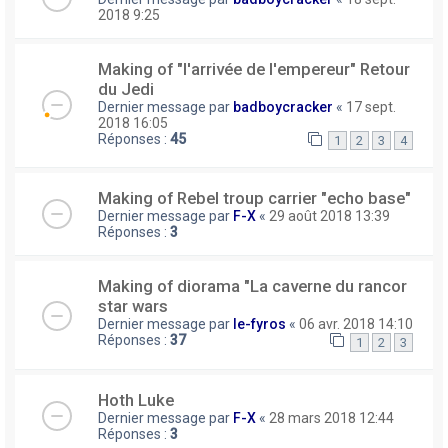
2018 9:25
Making of "l'arrivée de l'empereur" Retour
du Jedi
Dernier message par
badboycracker
«
17 sept.
2018 16:05
Réponses :
45
1
2
3
4
Making of Rebel troup carrier "echo base"
Dernier message par
F-X
«
29 août 2018 13:39
Réponses :
3
Making of diorama "La caverne du rancor
star wars
Dernier message par
le-fyros
«
06 avr. 2018 14:10
Réponses :
37
1
2
3
Hoth Luke
Dernier message par
F-X
«
28 mars 2018 12:44
Réponses :
3