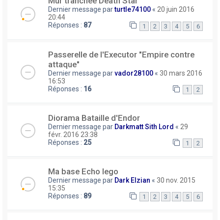
Mur tranchée Death Star
Dernier message par
turtle74100
«
20 juin 2016
20:44
Réponses :
87
1
2
3
4
5
6
Passerelle de l'Executor "Empire contre
attaque"
Dernier message par
vador28100
«
30 mars 2016
16:53
Réponses :
16
1
2
Diorama Bataille d'Endor
Dernier message par
Darkmatt Sith Lord
«
29
févr. 2016 23:38
Réponses :
25
1
2
Ma base Echo lego
Dernier message par
Dark Elzian
«
30 nov. 2015
15:35
Réponses :
89
1
2
3
4
5
6