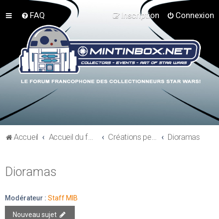
FAQ
Inscription
Connexion
Accueil
Accueil du forum
Créations perso - Expo collections - Costumes
Dioramas
Dioramas
Modérateur :
Staff MIB
Nouveau sujet