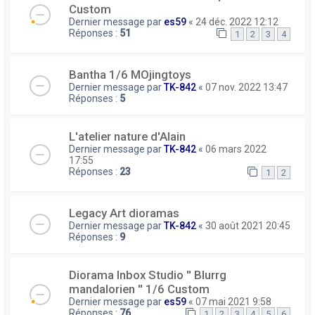
Custom
Dernier message par
es59
«
24 déc. 2022 12:12
Réponses :
51
1
2
3
4
Bantha 1/6 MOjingtoys
Dernier message par
TK-842
«
07 nov. 2022 13:47
Réponses :
5
L'atelier nature d'Alain
Dernier message par
TK-842
«
06 mars 2022
17:55
Réponses :
23
1
2
Legacy Art dioramas
Dernier message par
TK-842
«
30 août 2021 20:45
Réponses :
9
Diorama Inbox Studio ′′ Blurrg
mandalorien ′′ 1/6 Custom
Dernier message par
es59
«
07 mai 2021 9:58
Réponses :
76
1
2
3
4
5
6