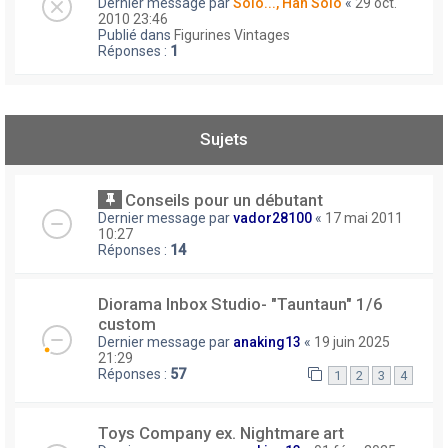
Dernier message par
Solo..., Han Solo
«
29 oct.
2010 23:46
Publié dans
Figurines Vintages
Réponses :
1
Sujets
Conseils pour un débutant
Dernier message par
vador28100
«
17 mai 2011
10:27
Réponses :
14
Diorama Inbox Studio- "Tauntaun" 1/6
custom
Dernier message par
anaking13
«
19 juin 2025
21:29
Réponses :
57
1
2
3
4
Toys Company ex. Nightmare art