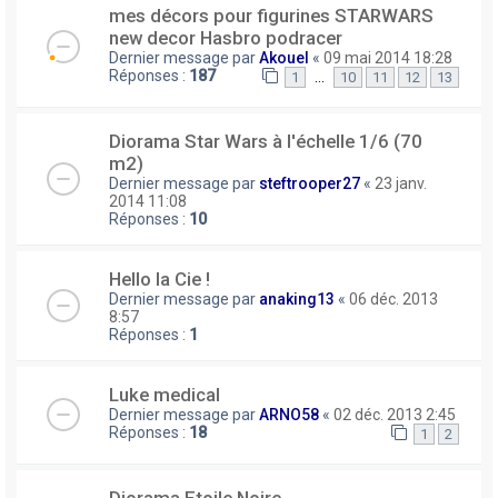
mes décors pour figurines STARWARS
new decor Hasbro podracer
Dernier message par
Akouel
«
09 mai 2014 18:28
Réponses :
187
…
1
10
11
12
13
Diorama Star Wars à l'échelle 1/6 (70
m2)
Dernier message par
steftrooper27
«
23 janv.
2014 11:08
Réponses :
10
Hello la Cie !
Dernier message par
anaking13
«
06 déc. 2013
8:57
Réponses :
1
Luke medical
Dernier message par
ARNO58
«
02 déc. 2013 2:45
Réponses :
18
1
2