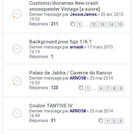
Customs/dioramas New crash
snowspeeder Vintage [a suivre]
Dernier message par
JessieJames
«
26 avr. 2015
19:53
Réponses :
211
…
1
12
13
14
15
Background pour figs 1/6 ?
Dernier message par
arnauk
«
17 mars 2015
16:14
Réponses :
1
Palais de Jabba / Caverne du Rancor
Dernier message par
ARNO58
«
25 mai 2014
16:50
Réponses :
123
…
1
6
7
8
9
Couloir TANTIVE IV
Dernier message par
ARNO58
«
25 mai 2014
16:49
Réponses :
31
1
2
3