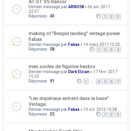
AT-ST VS Rancor
Dernier message par
ARNO58
«
06 avr. 2017
22:27
Réponses :
43
1
2
3
making of "Bespin landing" vintage power
Fabax
Dernier message par
Fabax
«
14 mars 2017 10:20
Réponses :
58
1
2
3
4
mes socles de figurine hasbro
Dernier message par
Dark Elzian
«
17 févr. 2017
15:23
Réponses :
91
…
1
4
5
6
7
"Les impériaux entrent dans la base"
Vintage.
Dernier message par
Fabax
«
10 oct. 2016 10:58
Réponses :
32
1
2
3