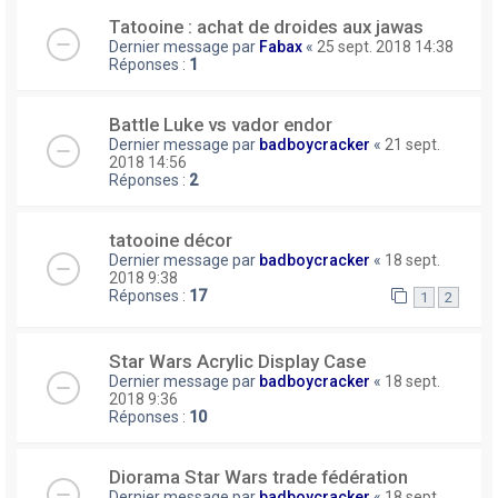
Tatooine : achat de droides aux jawas
Dernier message par
Fabax
«
25 sept. 2018 14:38
Réponses :
1
Battle Luke vs vador endor
Dernier message par
badboycracker
«
21 sept.
2018 14:56
Réponses :
2
tatooine décor
Dernier message par
badboycracker
«
18 sept.
2018 9:38
Réponses :
17
1
2
Star Wars Acrylic Display Case
Dernier message par
badboycracker
«
18 sept.
2018 9:36
Réponses :
10
Diorama Star Wars trade fédération
Dernier message par
badboycracker
«
18 sept.