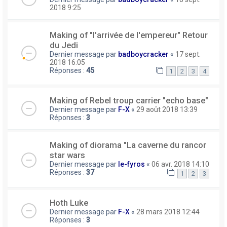
2018 9:25
Making of "l'arrivée de l'empereur" Retour
du Jedi
Dernier message par
badboycracker
«
17 sept.
2018 16:05
Réponses :
45
1
2
3
4
Making of Rebel troup carrier "echo base"
Dernier message par
F-X
«
29 août 2018 13:39
Réponses :
3
Making of diorama "La caverne du rancor
star wars
Dernier message par
le-fyros
«
06 avr. 2018 14:10
Réponses :
37
1
2
3
Hoth Luke
Dernier message par
F-X
«
28 mars 2018 12:44
Réponses :
3