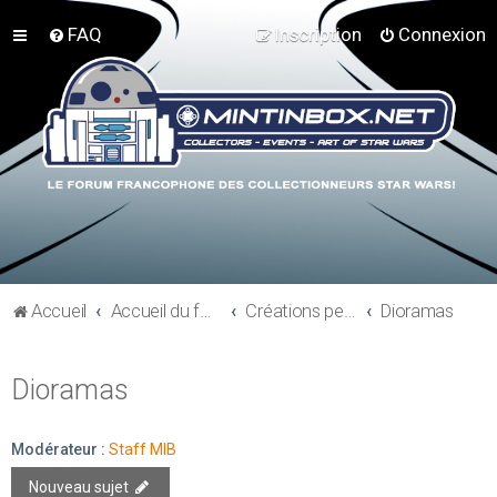
FAQ
Inscription
Connexion
Accueil
Accueil du forum
Créations perso - Expo collections - Costumes
Dioramas
Dioramas
Modérateur :
Staff MIB
Nouveau sujet