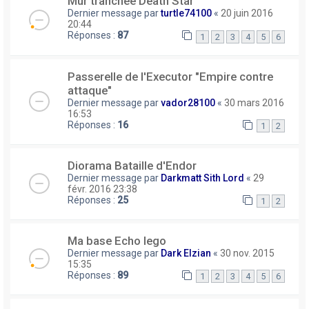
Mur tranchée Death Star
Dernier message par
turtle74100
«
20 juin 2016
20:44
Réponses :
87
1
2
3
4
5
6
Passerelle de l'Executor "Empire contre
attaque"
Dernier message par
vador28100
«
30 mars 2016
16:53
Réponses :
16
1
2
Diorama Bataille d'Endor
Dernier message par
Darkmatt Sith Lord
«
29
févr. 2016 23:38
Réponses :
25
1
2
Ma base Echo lego
Dernier message par
Dark Elzian
«
30 nov. 2015
15:35
Réponses :
89
1
2
3
4
5
6