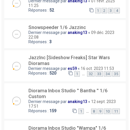
Dernier message par
anaking13
«
01 févr. 2025
11:25
Réponses :
52
1
2
3
4
Snowspeeder 1/6 Jazzinc
Dernier message par
anaking13
«
09 déc. 2023
22:08
Réponses :
3
JazzInc [Sideshow Freaks] Star Wars
Dioramas
Dernier message par
es59
«
16 oct. 2023 11:53
Réponses :
520
…
1
32
33
34
35
Diorama Inbox Studio ′′ Bantha ′′ 1/6
Custom
Dernier message par
anaking13
«
12 sept. 2023
17:51
Réponses :
159
…
1
8
9
10
11
Diorama Inbox Studio "Wampa" 1/6