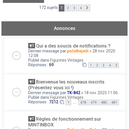
172 sujets
1
2
3
4
Suivant
Annonces
Qui a des soucis de notifications ?
Dernier message par
polothejedi
«
28 nov. 2020
12:08
Publié dans
Figurines Vintages
Réponses :
69
1
2
3
4
5
Bienvenue les nouveaux inscrits
(Présentez vous ici !)
Dernier message par
TK-842
«
18 nov. 2025 11:06
Publié dans
Figurines Vintages
Réponses :
7212
…
1
478
479
480
481
Règles de fonctionnement sur
MINTINBOX