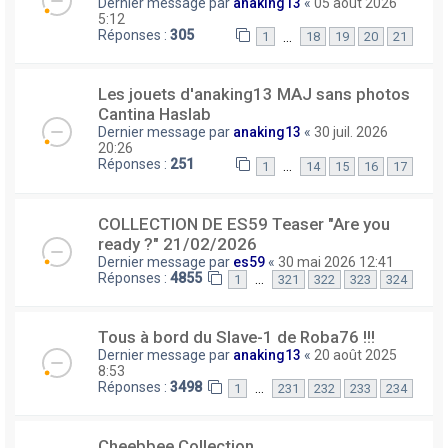
Dernier message par
anaking13
«
05 août 2026
5:12
Réponses :
305
…
1
18
19
20
21
Les jouets d'anaking13 MAJ sans photos
Cantina Haslab
Dernier message par
anaking13
«
30 juil. 2026
20:26
Réponses :
251
…
1
14
15
16
17
COLLECTION DE ES59 Teaser "Are you
ready ?" 21/02/2026
Dernier message par
es59
«
30 mai 2026 12:41
Réponses :
4855
…
1
321
322
323
324
Tous à bord du Slave-1 de Roba76 !!!
Dernier message par
anaking13
«
20 août 2025
8:53
Réponses :
3498
…
1
231
232
233
234
Cheebbee Collection