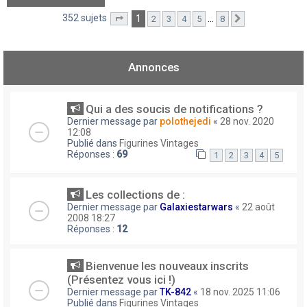
352 sujets
1
…
2
3
4
5
8
Page
1
sur
8
Suivant
Annonces
Qui a des soucis de notifications ?
Dernier message par
polothejedi
«
28 nov. 2020
12:08
Publié dans
Figurines Vintages
Réponses :
69
1
2
3
4
5
Les collections de :
Dernier message par
Galaxiestarwars
«
22 août
2008 18:27
Réponses :
12
Bienvenue les nouveaux inscrits
(Présentez vous ici !)
Dernier message par
TK-842
«
18 nov. 2025 11:06
Publié dans
Figurines Vintages