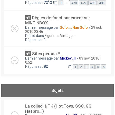
Réponses :
7212
…
1
478
479
480
481
Règles de fonctionnement sur
MINTINBOX
Dernier message par
Solo..., Han Solo
«
29 oct.
2010 23:46
Publié dans
Figurines Vintages
Réponses :
1
Sites persos !!
Dernier message par
Mickey_II
«
03 nov. 2016
0:52
Réponses :
82
1
2
3
4
5
6
Sujets
La collec' à TK (Hot Toys, SSC, GG,
Hasbro...)