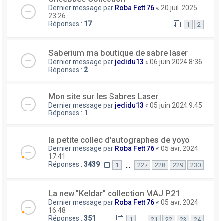
Dernier message par
Roba Fett 76
«
20 juil. 2025
23:26
Réponses :
17
1
2
Saberium ma boutique de sabre laser
Dernier message par
jedidu13
«
06 juin 2024 8:36
Réponses :
2
Mon site sur les Sabres Laser
Dernier message par
jedidu13
«
05 juin 2024 9:45
Réponses :
1
la petite collec d'autographes de yoyo
Dernier message par
Roba Fett 76
«
05 avr. 2024
17:41
Réponses :
3439
…
1
227
228
229
230
La new "Keldar" collection MAJ P21
Dernier message par
Roba Fett 76
«
05 avr. 2024
16:48
Réponses :
351
…
1
21
22
23
24