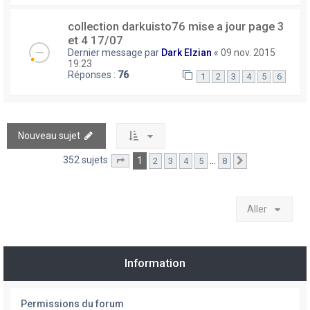
collection darkuisto76 mise a jour page 3
et 4 17/07
Dernier message par
Dark Elzian
«
09 nov. 2015
19:23
Réponses :
76
1
2
3
4
5
6
Nouveau sujet
352 sujets
1
…
2
3
4
5
8
Page
1
sur
8
Suivant
Aller
Information
Permissions du forum