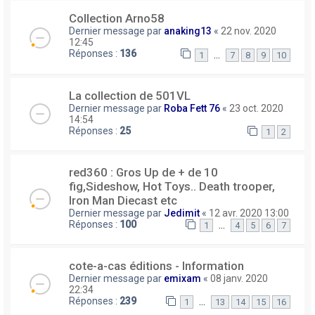
Collection Arno58
Dernier message par
anaking13
«
22 nov. 2020
12:45
Réponses :
136
…
1
7
8
9
10
La collection de 501VL
Dernier message par
Roba Fett 76
«
23 oct. 2020
14:54
Réponses :
25
1
2
red360 : Gros Up de + de 10
fig,Sideshow, Hot Toys.. Death trooper,
Iron Man Diecast etc
Dernier message par
Jedimit
«
12 avr. 2020 13:00
Réponses :
100
…
1
4
5
6
7
cote-a-cas éditions - Information
Dernier message par
emixam
«
08 janv. 2020
22:34
Réponses :
239
…
1
13
14
15
16