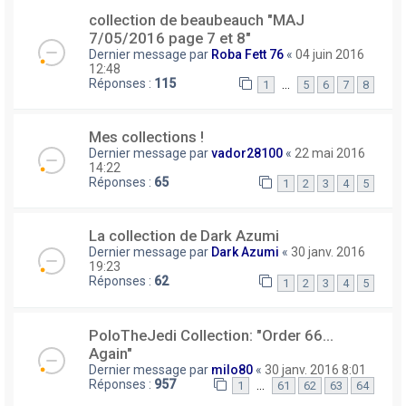
collection de beaubeauch "MAJ
7/05/2016 page 7 et 8"
Dernier message par
Roba Fett 76
«
04 juin 2016
12:48
Réponses :
115
…
1
5
6
7
8
Mes collections !
Dernier message par
vador28100
«
22 mai 2016
14:22
Réponses :
65
1
2
3
4
5
La collection de Dark Azumi
Dernier message par
Dark Azumi
«
30 janv. 2016
19:23
Réponses :
62
1
2
3
4
5
PoloTheJedi Collection: "Order 66...
Again"
Dernier message par
milo80
«
30 janv. 2016 8:01
Réponses :
957
…
1
61
62
63
64