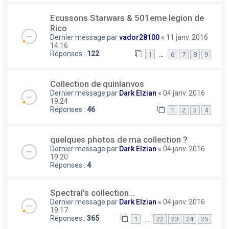
Ecussons Starwars & 501eme legion de
Rico
Dernier message par
vador28100
«
11 janv. 2016
14:16
Réponses :
122
…
1
6
7
8
9
Collection de quinlanvos
Dernier message par
Dark Elzian
«
04 janv. 2016
19:24
Réponses :
46
1
2
3
4
quelques photos de ma collection ?
Dernier message par
Dark Elzian
«
04 janv. 2016
19:20
Réponses :
4
Spectral's collection...
Dernier message par
Dark Elzian
«
04 janv. 2016
19:17
Réponses :
365
…
1
22
23
24
25