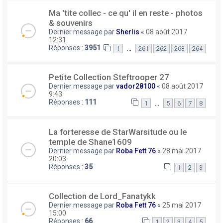
Ma 'tite collec - ce qu' il en reste - photos
& souvenirs
Dernier message par
Sherlis
«
08 août 2017
12:31
Réponses :
3951
…
1
261
262
263
264
Petite Collection Steftrooper 27
Dernier message par
vador28100
«
08 août 2017
9:43
Réponses :
111
…
1
5
6
7
8
La forteresse de StarWarsitude ou le
temple de Shane1609
Dernier message par
Roba Fett 76
«
28 mai 2017
20:03
Réponses :
35
1
2
3
Collection de Lord_Fanatykk
Dernier message par
Roba Fett 76
«
25 mai 2017
15:00
Réponses :
66
1
2
3
4
5