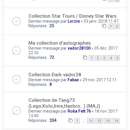
Collection Star Tours / Disney Star Wars
Dernier message par
Lorzie
«
03 janv. 2018 11:47
Réponses :
25
1
2
Ma collection d'autographes
Dernier message par
vador28100
«
05 déc. 2017
22:35
Réponses :
72
1
2
3
4
5
Collection Dark vador28
Dernier message par
Fabax
«
29 nov. 2017 12:11
Réponses :
8
Collection de Tang73
(Lego,Koto,livre,Hasbro...) (MAJ)
Dernier message par
Roba Fett 76
«
18 nov. 2017
13:40
Réponses :
204
…
1
11
12
13
14