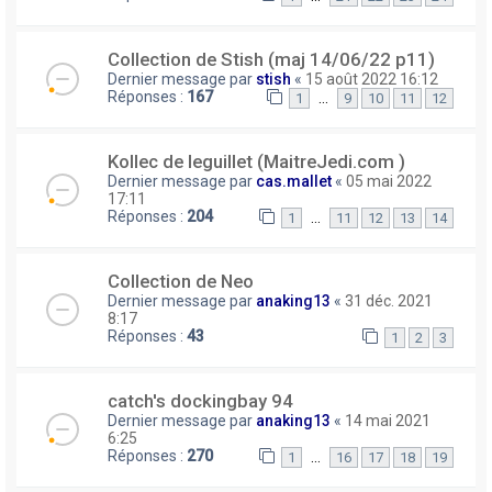
Collection de Stish (maj 14/06/22 p11)
Dernier message par
stish
«
15 août 2022 16:12
Réponses :
167
…
1
9
10
11
12
Kollec de leguillet (MaitreJedi.com )
Dernier message par
cas.mallet
«
05 mai 2022
17:11
Réponses :
204
…
1
11
12
13
14
Collection de Neo
Dernier message par
anaking13
«
31 déc. 2021
8:17
Réponses :
43
1
2
3
catch's dockingbay 94
Dernier message par
anaking13
«
14 mai 2021
6:25
Réponses :
270
…
1
16
17
18
19