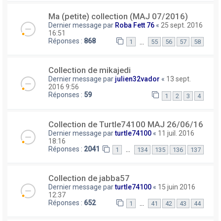
Ma (petite) collection (MAJ 07/2016)
Dernier message par
Roba Fett 76
«
25 sept. 2016
16:51
Réponses :
868
…
1
55
56
57
58
Collection de mikajedi
Dernier message par
julien32vador
«
13 sept.
2016 9:56
Réponses :
59
1
2
3
4
Collection de Turtle74100 MAJ 26/06/16
Dernier message par
turtle74100
«
11 juil. 2016
18:16
Réponses :
2041
…
1
134
135
136
137
Collection de jabba57
Dernier message par
turtle74100
«
15 juin 2016
12:37
Réponses :
652
…
1
41
42
43
44