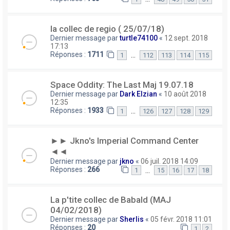
la collec de regio ( 25/07/18)
Dernier message par
turtle74100
«
12 sept. 2018
17:13
Réponses :
1711
…
1
112
113
114
115
Space Oddity: The Last Maj 19.07.18
Dernier message par
Dark Elzian
«
10 août 2018
12:35
Réponses :
1933
…
1
126
127
128
129
►► Jkno's Imperial Command Center
◄◄
Dernier message par
jkno
«
06 juil. 2018 14:09
Réponses :
266
…
1
15
16
17
18
La p'tite collec de Babald (MAJ
04/02/2018)
Dernier message par
Sherlis
«
05 févr. 2018 11:01
Réponses :
20
1
2