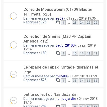
Collec de Moussvroum (01/09 Blaster
e11 métal p25)
Dernier message par
es59
«
01 sept. 2019 19:36
Réponses :
375
…
1
23
24
25
26
Collection de Sherlis (MaJ PF Captain
America P.12)
Dernier message par
vador28100
«
09 juin 2019
17:14
Réponses :
180
…
1
10
11
12
13
Le repaire de Fabax : vintage, dioramas et
lego
Dernier message par
milo80
«
11 avr. 2019 11:59
Réponses :
525
…
1
33
34
35
36
petite collect du NaindeJardin
Dernier message par
naindejardin
«
04 nov. 2018
19:15
Réponses :
763
…
1
48
49
50
51