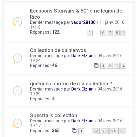
Ecussons Starwars & 501eme legion de
Rico
Dernier message par
vador28100
«
11 janv. 2016
14:16
Réponses :
122
…
1
6
7
8
9
Collection de quinlanvos
Dernier message par
Dark Elzian
«
04 janv. 2016
19:24
Réponses :
46
1
2
3
4
quelques photos de ma collection ?
Dernier message par
Dark Elzian
«
04 janv. 2016
19:20
Réponses :
4
Spectral's collection...
Dernier message par
Dark Elzian
«
04 janv. 2016
19:17
Réponses :
365
…
1
22
23
24
25