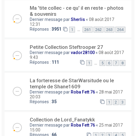
Ma 'tite collec - ce qu' il en reste - photos
& souvenirs
Dernier message par
Sherlis
«
08 août 2017
12:31
Réponses :
3951
…
1
261
262
263
264
Petite Collection Steftrooper 27
Dernier message par
vador28100
«
08 août 2017
9:43
Réponses :
111
…
1
5
6
7
8
La forteresse de StarWarsitude ou le
temple de Shane1609
Dernier message par
Roba Fett 76
«
28 mai 2017
20:03
Réponses :
35
1
2
3
Collection de Lord_Fanatykk
Dernier message par
Roba Fett 76
«
25 mai 2017
15:00
Réponses :
66
1
2
3
4
5