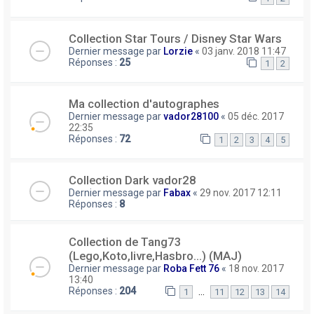
Collection Star Tours / Disney Star Wars
Dernier message par
Lorzie
«
03 janv. 2018 11:47
Réponses :
25
1
2
Ma collection d'autographes
Dernier message par
vador28100
«
05 déc. 2017
22:35
Réponses :
72
1
2
3
4
5
Collection Dark vador28
Dernier message par
Fabax
«
29 nov. 2017 12:11
Réponses :
8
Collection de Tang73
(Lego,Koto,livre,Hasbro...) (MAJ)
Dernier message par
Roba Fett 76
«
18 nov. 2017
13:40
Réponses :
204
…
1
11
12
13
14