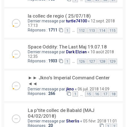
la collec de regio ( 25/07/18)
Dernier message par
turtle74100
«
12 sept. 2018
17:13
Réponses :
1711
…
1
112
113
114
115
Space Oddity: The Last Maj 19.07.18
Dernier message par
Dark Elzian
«
10 août 2018
12:35
Réponses :
1933
…
1
126
127
128
129
►► Jkno's Imperial Command Center
◄◄
Dernier message par
jkno
«
06 juil. 2018 14:09
Réponses :
266
…
1
15
16
17
18
La p'tite collec de Babald (MAJ
04/02/2018)
Dernier message par
Sherlis
«
05 févr. 2018 11:01
Réponses :
20
1
2