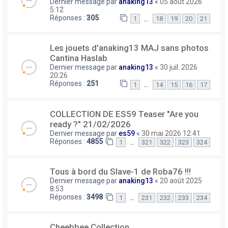
Dernier message par
anaking13
«
05 août 2026
5:12
Réponses :
305
…
1
18
19
20
21
Les jouets d'anaking13 MAJ sans photos
Cantina Haslab
Dernier message par
anaking13
«
30 juil. 2026
20:26
Réponses :
251
…
1
14
15
16
17
COLLECTION DE ES59 Teaser "Are you
ready ?" 21/02/2026
Dernier message par
es59
«
30 mai 2026 12:41
Réponses :
4855
…
1
321
322
323
324
Tous à bord du Slave-1 de Roba76 !!!
Dernier message par
anaking13
«
20 août 2025
8:53
Réponses :
3498
…
1
231
232
233
234
Cheebbee Collection