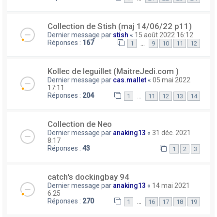
Collection de Stish (maj 14/06/22 p11)
Dernier message par
stish
«
15 août 2022 16:12
Réponses :
167
…
1
9
10
11
12
Kollec de leguillet (MaitreJedi.com )
Dernier message par
cas.mallet
«
05 mai 2022
17:11
Réponses :
204
…
1
11
12
13
14
Collection de Neo
Dernier message par
anaking13
«
31 déc. 2021
8:17
Réponses :
43
1
2
3
catch's dockingbay 94
Dernier message par
anaking13
«
14 mai 2021
6:25
Réponses :
270
…
1
16
17
18
19