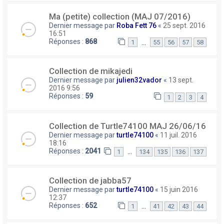
Ma (petite) collection (MAJ 07/2016)
Dernier message par
Roba Fett 76
«
25 sept. 2016
16:51
Réponses :
868
…
1
55
56
57
58
Collection de mikajedi
Dernier message par
julien32vador
«
13 sept.
2016 9:56
Réponses :
59
1
2
3
4
Collection de Turtle74100 MAJ 26/06/16
Dernier message par
turtle74100
«
11 juil. 2016
18:16
Réponses :
2041
…
1
134
135
136
137
Collection de jabba57
Dernier message par
turtle74100
«
15 juin 2016
12:37
Réponses :
652
…
1
41
42
43
44