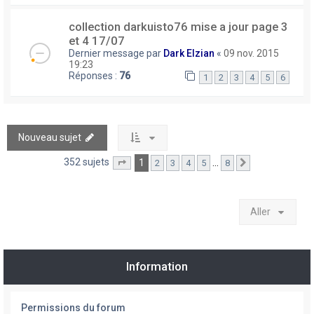
collection darkuisto76 mise a jour page 3
et 4 17/07
Dernier message par
Dark Elzian
«
09 nov. 2015
19:23
Réponses :
76
1
2
3
4
5
6
Nouveau sujet
352 sujets
1
…
2
3
4
5
8
Page
1
sur
8
Suivant
Aller
Information
Permissions du forum