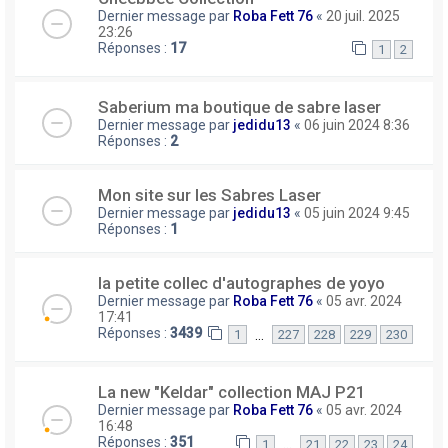
Dernier message par
Roba Fett 76
«
20 juil. 2025
23:26
Réponses :
17
1
2
Saberium ma boutique de sabre laser
Dernier message par
jedidu13
«
06 juin 2024 8:36
Réponses :
2
Mon site sur les Sabres Laser
Dernier message par
jedidu13
«
05 juin 2024 9:45
Réponses :
1
la petite collec d'autographes de yoyo
Dernier message par
Roba Fett 76
«
05 avr. 2024
17:41
Réponses :
3439
…
1
227
228
229
230
La new "Keldar" collection MAJ P21
Dernier message par
Roba Fett 76
«
05 avr. 2024
16:48
Réponses :
351
…
1
21
22
23
24