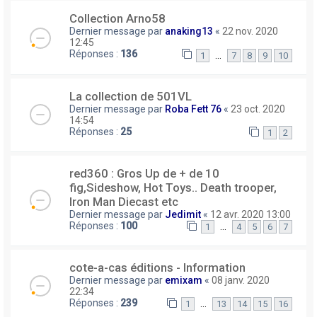
Collection Arno58
Dernier message par
anaking13
«
22 nov. 2020
12:45
Réponses :
136
…
1
7
8
9
10
La collection de 501VL
Dernier message par
Roba Fett 76
«
23 oct. 2020
14:54
Réponses :
25
1
2
red360 : Gros Up de + de 10
fig,Sideshow, Hot Toys.. Death trooper,
Iron Man Diecast etc
Dernier message par
Jedimit
«
12 avr. 2020 13:00
Réponses :
100
…
1
4
5
6
7
cote-a-cas éditions - Information
Dernier message par
emixam
«
08 janv. 2020
22:34
Réponses :
239
…
1
13
14
15
16