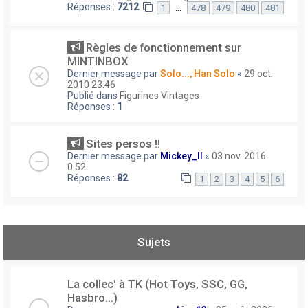
Réponses :
7212
…
1
478
479
480
481
Règles de fonctionnement sur
MINTINBOX
Dernier message par
Solo..., Han Solo
«
29 oct.
2010 23:46
Publié dans
Figurines Vintages
Réponses :
1
Sites persos !!
Dernier message par
Mickey_II
«
03 nov. 2016
0:52
Réponses :
82
1
2
3
4
5
6
Sujets
La collec' à TK (Hot Toys, SSC, GG,
Hasbro...)