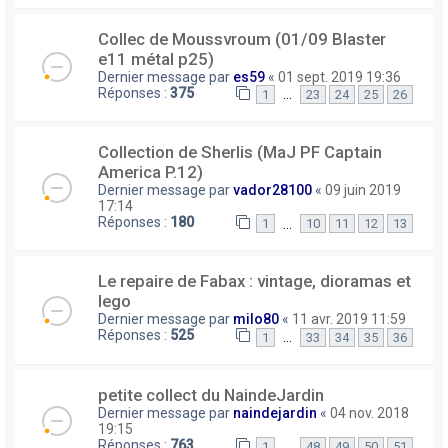
Collec de Moussvroum (01/09 Blaster
e11 métal p25)
Dernier message par
es59
«
01 sept. 2019 19:36
Réponses :
375
…
1
23
24
25
26
Collection de Sherlis (MaJ PF Captain
America P.12)
Dernier message par
vador28100
«
09 juin 2019
17:14
Réponses :
180
…
1
10
11
12
13
Le repaire de Fabax : vintage, dioramas et
lego
Dernier message par
milo80
«
11 avr. 2019 11:59
Réponses :
525
…
1
33
34
35
36
petite collect du NaindeJardin
Dernier message par
naindejardin
«
04 nov. 2018
19:15
Réponses :
763
…
1
48
49
50
51