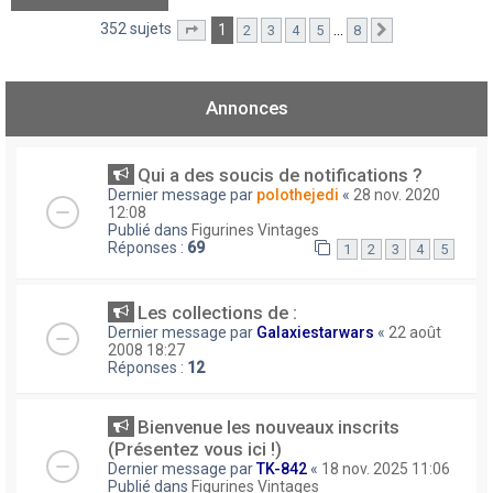
352 sujets
1
…
2
3
4
5
8
Page
1
sur
8
Suivant
Annonces
Qui a des soucis de notifications ?
Dernier message par
polothejedi
«
28 nov. 2020
12:08
Publié dans
Figurines Vintages
Réponses :
69
1
2
3
4
5
Les collections de :
Dernier message par
Galaxiestarwars
«
22 août
2008 18:27
Réponses :
12
Bienvenue les nouveaux inscrits
(Présentez vous ici !)
Dernier message par
TK-842
«
18 nov. 2025 11:06
Publié dans
Figurines Vintages