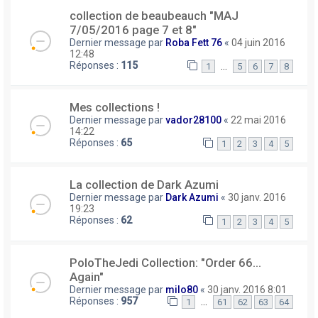
collection de beaubeauch "MAJ
7/05/2016 page 7 et 8"
Dernier message par
Roba Fett 76
«
04 juin 2016
12:48
Réponses :
115
…
1
5
6
7
8
Mes collections !
Dernier message par
vador28100
«
22 mai 2016
14:22
Réponses :
65
1
2
3
4
5
La collection de Dark Azumi
Dernier message par
Dark Azumi
«
30 janv. 2016
19:23
Réponses :
62
1
2
3
4
5
PoloTheJedi Collection: "Order 66...
Again"
Dernier message par
milo80
«
30 janv. 2016 8:01
Réponses :
957
…
1
61
62
63
64