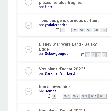
pièces les plus fragiles
par
Harri
Tous ces gens qui nous quittent.....
par
yodalexandre
…
1
95
96
97
98
99
Disney Star Wars Land - Galaxy
Edge
par
Sebswgougou
1
2
3
4
Vos plans d'achat 2022 !
par
Darkmatt Sith Lord
bon anniversaire
par
Jempa
…
1
941
942
943
944
945
Vos plans d'achat 2021 !