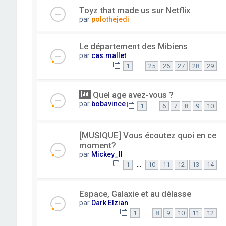
Toyz that made us sur Netflix
par
polothejedi
Le département des Mibiens
par
cas.mallet
…
1
25
26
27
28
29
Quel age avez-vous ?
par
bobavince
…
1
6
7
8
9
10
[MUSIQUE] Vous écoutez quoi en ce
moment?
par
Mickey_II
…
1
10
11
12
13
14
Espace, Galaxie et au délasse
par
Dark Elzian
…
1
8
9
10
11
12