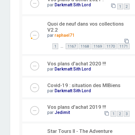
par
Darkmatt Sith Lord
1
2
Quoi de neuf dans vos collections
V2.2
par
raphael71
…
1
1167
1168
1169
1170
1171
Vos plans d'achat 2020 !!!
par
Darkmatt Sith Lord
Covid-19 : situation des MIBiens
par
Darkmatt Sith Lord
Vos plans d'achat 2019 !!!
par
Jedimit
1
2
3
Star Tours II - The Adventure