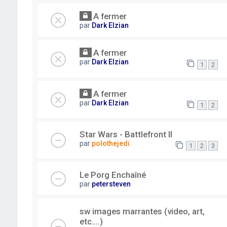
A fermer
par
Dark Elzian
A fermer
par
Dark Elzian
1
2
A fermer
par
Dark Elzian
1
2
Star Wars - Battlefront II
par
polothejedi
1
2
3
Le Porg Enchaîné
par
petersteven
sw images marrantes (video, art,
etc....)