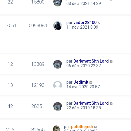
22
15800
03 déc. 2021 14:39
par
vador28100
17561
5093084
11 nov. 2021 8:09
par
Darkmatt Sith Lord
12
13389
06 déc. 2020 22:37
par
Jedimit
13
12193
14 avr. 2020 20:57
par
Darkmatt Sith Lord
42
28251
22 déc. 2019 18:38
par
polothejedi
215
81665