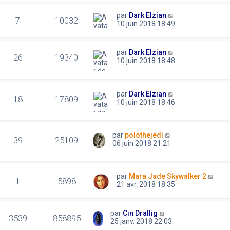
par
Dark Elzian
7
10032
10 juin 2018 18:49
par
Dark Elzian
26
19340
10 juin 2018 18:48
par
Dark Elzian
18
17809
10 juin 2018 18:46
par
polothejedi
39
25109
06 juin 2018 21:21
par
Mara Jade Skywalker 2
1
5898
21 avr. 2018 18:35
par
Cin Drallig
3539
858895
25 janv. 2018 22:03