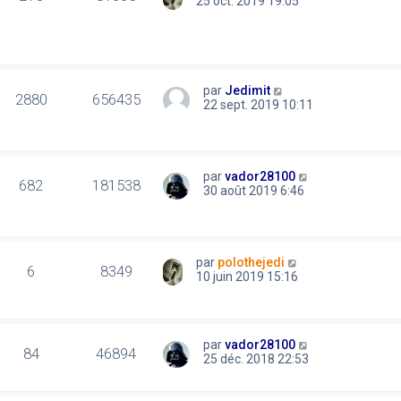
25 oct. 2019 19:05
par
Jedimit
2880
656435
22 sept. 2019 10:11
par
vador28100
682
181538
30 août 2019 6:46
par
polothejedi
6
8349
10 juin 2019 15:16
par
vador28100
84
46894
25 déc. 2018 22:53