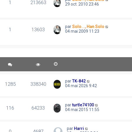
1
213663
29 oct. 2010 23:46
par
Solo..., Han Solo
1
13603
04 mai 2009 11:23
par
TK-842
1285
338340
04 mai 2026 9:42
par
turtle74100
116
64233
04 mai 2015 11:55
par
Harri
0
4687