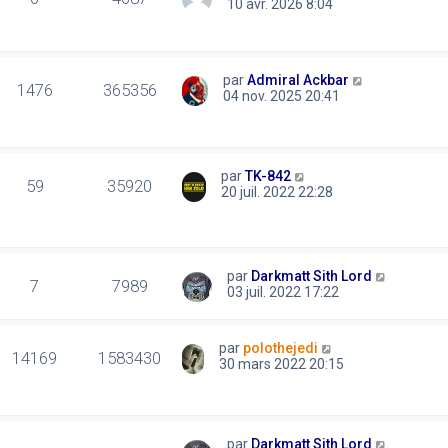
10 avr. 2026 8:04
par
Admiral Ackbar
1476
365356
04 nov. 2025 20:41
par
TK-842
59
35920
20 juil. 2022 22:28
par
Darkmatt Sith Lord
7
7989
03 juil. 2022 17:22
par
polothejedi
14169
1583430
30 mars 2022 20:15
par
Darkmatt Sith Lord