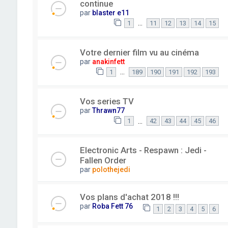
continue
par
blaster e11
…
1
11
12
13
14
15
Votre dernier film vu au cinéma
par
anakinfett
…
1
189
190
191
192
193
Vos series TV
par
Thrawn77
…
1
42
43
44
45
46
Electronic Arts - Respawn : Jedi -
Fallen Order
par
polothejedi
Vos plans d'achat 2018 !!!
par
Roba Fett 76
1
2
3
4
5
6