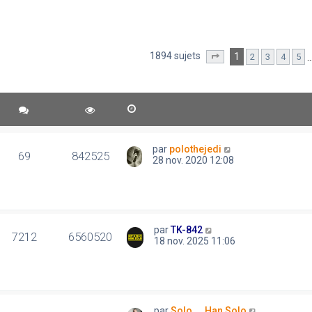
1894 sujets
1
2
3
4
5
Page
1
sur
38
par
polothejedi
69
842525
28 nov. 2020 12:08
par
TK-842
7212
6560520
18 nov. 2025 11:06
par
Solo..., Han Solo