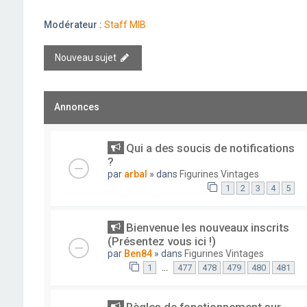
Modérateur :
Staff MIB
Nouveau sujet
Annonces
Qui a des soucis de notifications
?
par
arbal
» dans
Figurines Vintages
1
2
3
4
5
Bienvenue les nouveaux inscrits
(Présentez vous ici !)
par
Ben84
» dans
Figurines Vintages
…
1
477
478
479
480
481