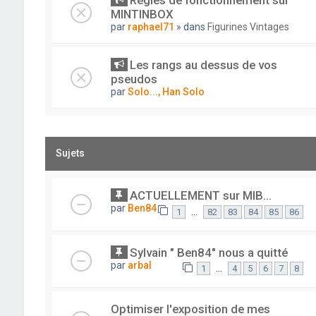
Règles de fonctionnement sur
MINTINBOX
par
raphael71
» dans
Figurines Vintages
Les rangs au dessus de vos
pseudos
par
Solo..., Han Solo
Sujets
ACTUELLEMENT sur MIB...
par
Ben84
…
1
82
83
84
85
86
Sylvain " Ben84" nous a quitté
par
arbal
…
1
4
5
6
7
8
Optimiser l'exposition de mes