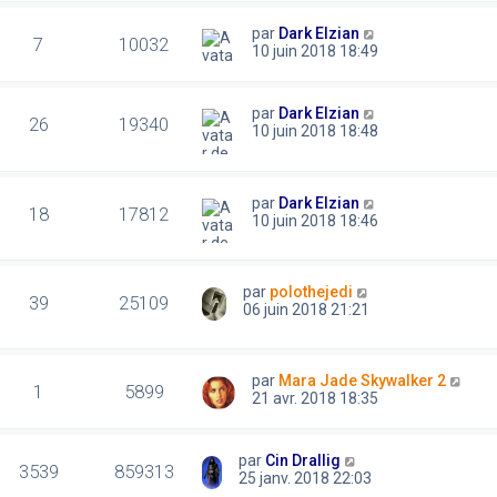
par
Dark Elzian
7
10032
10 juin 2018 18:49
par
Dark Elzian
26
19340
10 juin 2018 18:48
par
Dark Elzian
18
17812
10 juin 2018 18:46
par
polothejedi
39
25109
06 juin 2018 21:21
par
Mara Jade Skywalker 2
1
5899
21 avr. 2018 18:35
par
Cin Drallig
3539
859313
25 janv. 2018 22:03