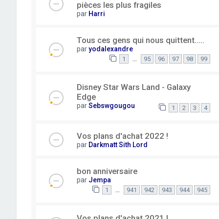
pièces les plus fragiles
par
Harri
Tous ces gens qui nous quittent.....
par
yodalexandre
…
1
95
96
97
98
99
Disney Star Wars Land - Galaxy
Edge
par
Sebswgougou
1
2
3
4
Vos plans d'achat 2022 !
par
Darkmatt Sith Lord
bon anniversaire
par
Jempa
…
1
941
942
943
944
945
Vos plans d'achat 2021 !