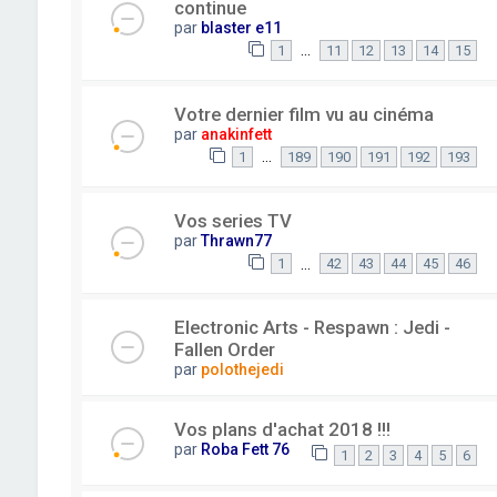
continue
par
blaster e11
…
1
11
12
13
14
15
Votre dernier film vu au cinéma
par
anakinfett
…
1
189
190
191
192
193
Vos series TV
par
Thrawn77
…
1
42
43
44
45
46
Electronic Arts - Respawn : Jedi -
Fallen Order
par
polothejedi
Vos plans d'achat 2018 !!!
par
Roba Fett 76
1
2
3
4
5
6