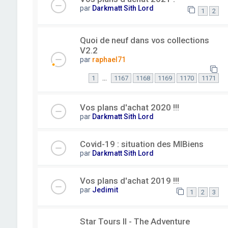
par
Darkmatt Sith Lord
1
2
Quoi de neuf dans vos collections
V2.2
par
raphael71
…
1
1167
1168
1169
1170
1171
Vos plans d'achat 2020 !!!
par
Darkmatt Sith Lord
Covid-19 : situation des MIBiens
par
Darkmatt Sith Lord
Vos plans d'achat 2019 !!!
par
Jedimit
1
2
3
Star Tours II - The Adventure