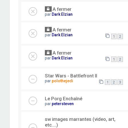
A fermer
par
Dark Elzian
A fermer
par
Dark Elzian
1
2
A fermer
par
Dark Elzian
1
2
Star Wars - Battlefront II
par
polothejedi
1
2
3
Le Porg Enchaîné
par
petersteven
sw images marrantes (video, art,
etc....)