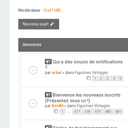
Modérateur :
Staff MIB
Nouveau sujet
Annonces
Qui a des soucis de notifications
?
par
arbal
» dans
Figurines Vintages
1
2
3
4
5
Bienvenue les nouveaux inscrits
(Présentez vous ici !)
par
Ben84
» dans
Figurines Vintages
…
1
477
478
479
480
481