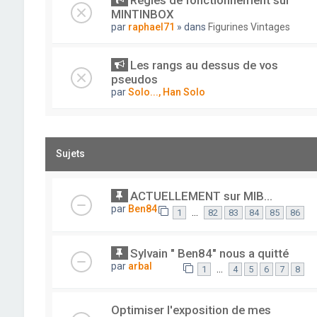
Règles de fonctionnement sur
MINTINBOX
par
raphael71
» dans
Figurines Vintages
Les rangs au dessus de vos
pseudos
par
Solo..., Han Solo
Sujets
ACTUELLEMENT sur MIB...
par
Ben84
…
1
82
83
84
85
86
Sylvain " Ben84" nous a quitté
par
arbal
…
1
4
5
6
7
8
Optimiser l'exposition de mes