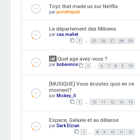
Toyz that made us sur Netflix
par
polothejedi
Le département des Mibiens
par
cas.mallet
…
1
25
26
27
28
29
Quel age avez-vous ?
par
bobavince
…
1
6
7
8
9
10
[MUSIQUE] Vous écoutez quoi en ce
moment?
par
Mickey_II
…
1
10
11
12
13
14
Espace, Galaxie et au délasse
par
Dark Elzian
…
1
8
9
10
11
12