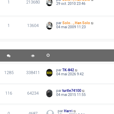
1
213680
29 oct. 2010 23:46
par
Solo..., Han Solo
1
13604
04 mai 2009 11:23
par
TK-842
1285
338411
04 mai 2026 9:42
par
turtle74100
116
64234
04 mai 2015 11:55
par
Harri
0
4687