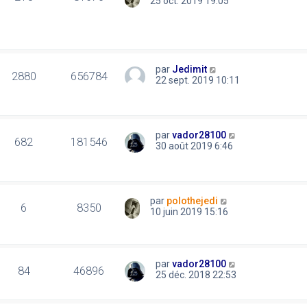
25 oct. 2019 19:05
par
Jedimit
2880
656784
22 sept. 2019 10:11
par
vador28100
682
181546
30 août 2019 6:46
par
polothejedi
6
8350
10 juin 2019 15:16
par
vador28100
84
46896
25 déc. 2018 22:53