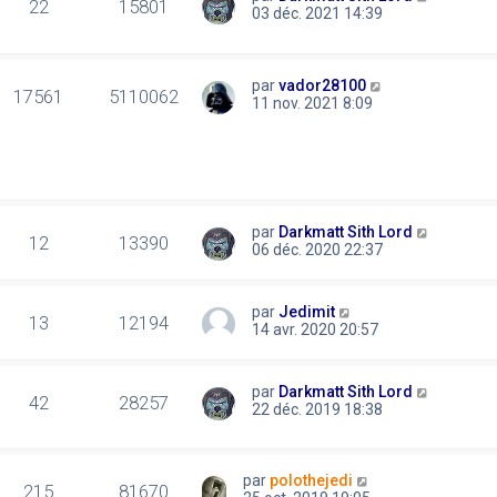
22
15801
03 déc. 2021 14:39
par
vador28100
17561
5110062
11 nov. 2021 8:09
par
Darkmatt Sith Lord
12
13390
06 déc. 2020 22:37
par
Jedimit
13
12194
14 avr. 2020 20:57
par
Darkmatt Sith Lord
42
28257
22 déc. 2019 18:38
par
polothejedi
215
81670