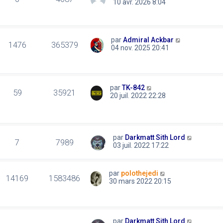
10 avr. 2026 8:04
par
Admiral Ackbar
1476
365379
04 nov. 2025 20:41
par
TK-842
59
35921
20 juil. 2022 22:28
par
Darkmatt Sith Lord
7
7989
03 juil. 2022 17:22
par
polothejedi
14169
1583486
30 mars 2022 20:15
par
Darkmatt Sith Lord