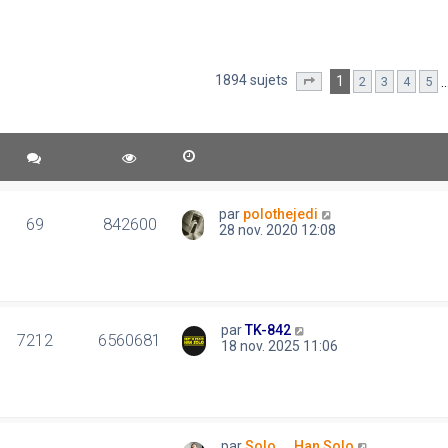
1894 sujets
1
2
3
4
5
Page
1
sur
38
par
polothejedi
69
842600
28 nov. 2020 12:08
par
TK-842
7212
6560681
18 nov. 2025 11:06
par
Solo..., Han Solo